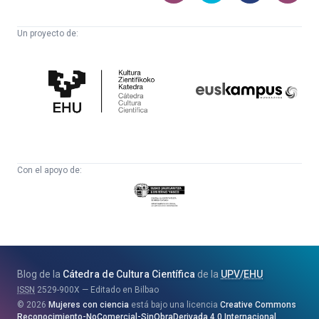
Un proyecto de:
Cátedra
Euskampus
de
Fundazioa
Cultura
Científica
Con el apoyo de:
Eusko
Jaurlaritza
-
Zientzia,
Unibertsitate
Blog de la
Cátedra de Cultura Científica
de la
UPV
/
EHU
eta
ISSN
2529-900X
Editado en Bilbao
Berrikuntza
2026
Mujeres con ciencia
está bajo una licencia
Creative Commons
Saila
Reconocimiento-NoComercial-SinObraDerivada 4.0 Internacional