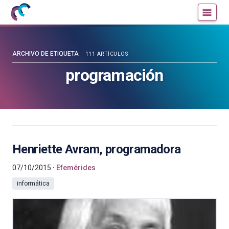
Mujeres
Un
con
blog
ciencia
de
—
la
ARCHIVO DE ETIQUETA
111 ARTÍCULOS
Cátedra
Cátedra
programación
de
de
Cultura
Cultura
Científica
Científica
de
de
la
la
UPV/EHU
UPV/EHU
Henriette Avram, programadora
07/10/2015
Efemérides
informática