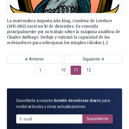
La matemática Augusta Ada King, Condesa de Lovelace
(1815-1852) nació un 10 de diciembre. Es conocida
principalmente por su trabajo sobre la máquina analítica de
Charles Babbage. Dedujo y vaticinó la capacidad de los
ordenadores para sobrepasar los simples cálculos […]
Anterior
Siguiente
1
…
10
11
12
SUSCRÍBETE
Suscríbete a nuestro
boletín de noticias diario
para
POR
recibir artículos y otras actualizaciones.
E-
MAIL
Suscribirme