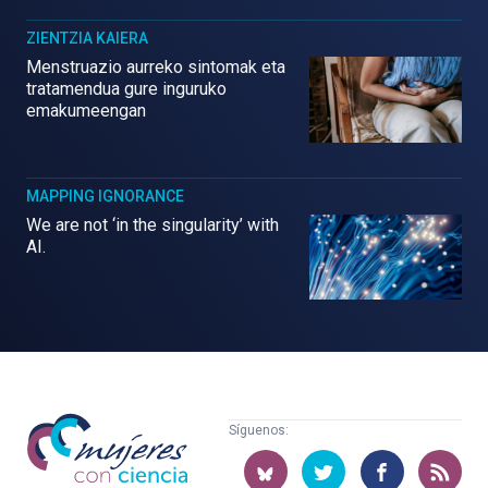
ZIENTZIA KAIERA
Menstruazio aurreko sintomak eta
tratamendua gure inguruko
emakumeengan
MAPPING IGNORANCE
We are not ‘in the singularity’ with
AI.
Mujeres
Síguenos:
con
ciencia