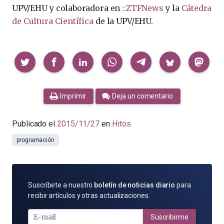
UPV/EHU y colaboradora en
::ZTFNews
y la
Cátedra
de Cultura Científica
de la UPV/EHU.
Compartir
Imprimir
Deja un comentario
Publicado el
2015/11/27
en
Hitos
programación
SUSCRÍBETE
Suscríbete a nuestro
boletín de noticias diario
para
POR
recibir artículos y otras actualizaciones.
E-
MAIL
Suscribirme