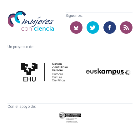
Mujeres
Síguenos:
con
ciencia
Un proyecto de:
Cátedra
Euskampus
de
Fundazioa
Cultura
Científica
Con el apoyo de:
Eusko
Jaurlaritza
-
Zientzia,