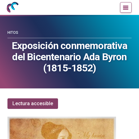
Mujeres
Un
con
blog
ciencia
de
—
la
HITOS
Cátedra
Cátedra
Exposición conmemorativa
de
de
del Bicentenario Ada Byron
Cultura
Cultura
Científica
Científica
(1815-1852)
de
de
la
la
UPV/EHU
UPV/EHU
Lectura accesible