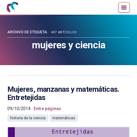
Mujeres
Un
con
blog
ciencia
de
—
la
ARCHIVO DE ETIQUETA
407 ARTÍCULOS
Cátedra
Cátedra
mujeres y ciencia
de
de
Cultura
Cultura
Científica
Científica
de
de
la
la
UPV/EHU
UPV/EHU
Mujeres, manzanas y matemáticas.
Entretejidas
09/10/2014
Entre páginas
historia de la ciencia
matemáticas