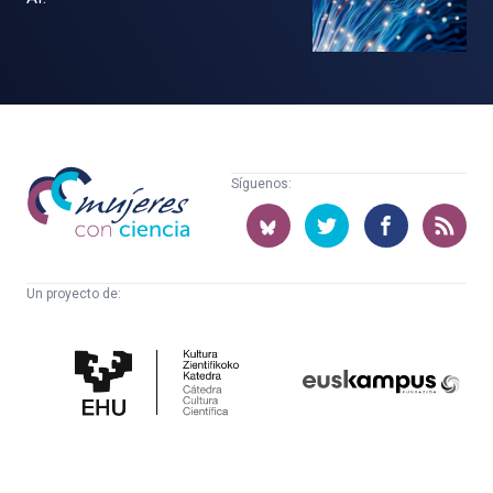
Mujeres
Síguenos:
con
ciencia
Un proyecto de:
Cátedra
Euskampus
de
Fundazioa
Cultura
Científica