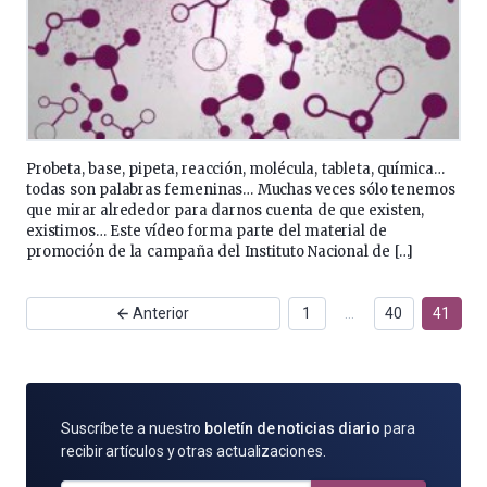
Probeta, base, pipeta, reacción, molécula, tableta, química…
todas son palabras femeninas… Muchas veces sólo tenemos
que mirar alrededor para darnos cuenta de que existen,
existimos… Este vídeo forma parte del material de
promoción de la campaña del Instituto Nacional de […]
Anterior
1
…
40
41
SUSCRÍBETE
Suscríbete a nuestro
boletín de noticias diario
para
POR
recibir artículos y otras actualizaciones.
E-