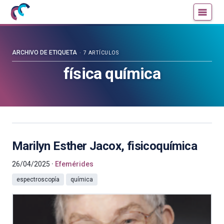
Mujeres
Un
con
blog
ciencia
de
—
la
ARCHIVO DE ETIQUETA
7 ARTÍCULOS
Cátedra
Cátedra
física química
de
de
Cultura
Cultura
Científica
Científica
de
de
la
la
UPV/EHU
UPV/EHU
Marilyn Esther Jacox, fisicoquímica
26/04/2025
Efemérides
espectroscopía
química