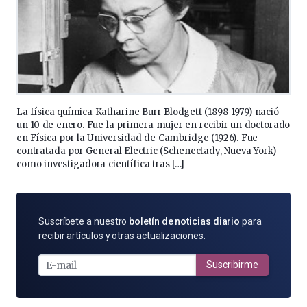
La física química Katharine Burr Blodgett (1898-1979) nació
un 10 de enero. Fue la primera mujer en recibir un doctorado
en Física por la Universidad de Cambridge (1926). Fue
contratada por General Electric (Schenectady, Nueva York)
como investigadora científica tras […]
SUSCRÍBETE
Suscríbete a nuestro
boletín de noticias diario
para
POR
recibir artículos y otras actualizaciones.
E-
MAIL
Suscribirme