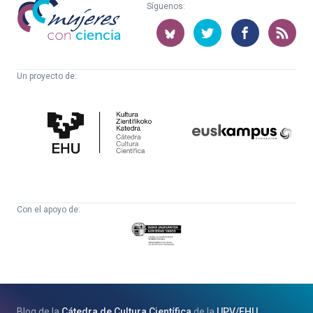
Mujeres
Síguenos:
con
ciencia
Un proyecto de:
Cátedra
Euskampus
de
Fundazioa
Cultura
Científica
Con el apoyo de:
Eusko
Jaurlaritza
-
Zientzia,
Unibertsitate
Blog de la
Cátedra de Cultura Científica
de la
UPV
/
EHU