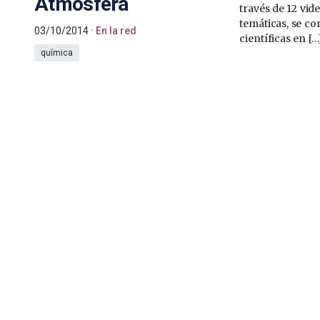
Atmósfera
través de 12 vid
temáticas, se co
03/10/2014
En la red
científicas en […
química