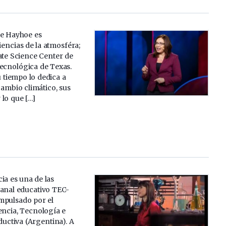
ne Hayhoe es
ciencias de la atmosféra;
ate Science Center de
Tecnológica de Texas.
 tiempo lo dedica a
cambio climático, sus
lo que […]
ia es una de las
canal educativo TEC-
mpulsado por el
encia, Tecnología e
uctiva (Argentina). A