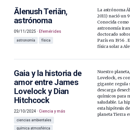
Ālenush Teriān,
La astrónoma Āl
2011) nació un 
astrónoma
Conocida como l
astronomía iran
09/11/2025
Efemérides
doctorado sobre
París en 1956 . E
astronomía
física
física solar a Al
Gaia y la historia de
Nuestro planeta
Lovelock, es c
amor entre James
gigante: regula 
Lovelock y Dian
descarga desech
químicos para m
Hitchcock
saludable. La hi
esta hipótesis d
22/10/2024
Ciencia y más
planeta Tierra e
ciencias ambientales
química atmosférica