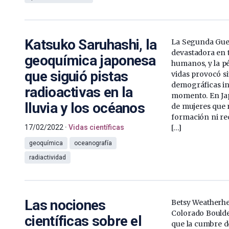
Katsuko Saruhashi, la
La Segunda Gue
devastadora en 
geoquímica japonesa
humanos, y la pé
que siguió pistas
vidas provocó s
demográficas ina
radioactivas en la
momento. En Jap
lluvia y los océanos
de mujeres que 
formación ni re
17/02/2022
Vidas científicas
[…]
geoquímica
oceanografía
radiactividad
Las nociones
Betsy Weatherhe
Colorado Bould
científicas sobre el
que la cumbre d