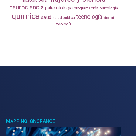
microbiología
neurociencia
paleontología
programación
psicología
química
tecnología
salud
salud pública
virología
zoología
MAPPING IGNORANCE