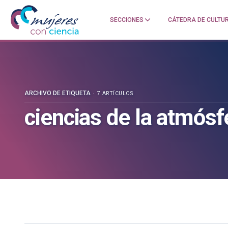
SECCIONES
CÁTEDRA DE CULTUR
Mujeres
Un
con
blog
ciencia
de
—
la
Cátedra
Cátedra
de
de
ARCHIVO DE ETIQUETA
7 ARTÍCULOS
Cultura
Cultura
ciencias de la atmósf
Científica
Científica
de
de
la
la
UPV/EHU
UPV/EHU