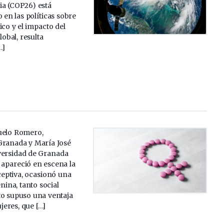
ia (COP26) está
 en las políticas sobre
ico y el impacto del
obal, resulta
…]
uelo Romero,
Granada y María José
versidad de Granada
apareció en escena la
ceptiva, ocasionó una
ina, tanto social
to supuso una ventaja
eres, que […]