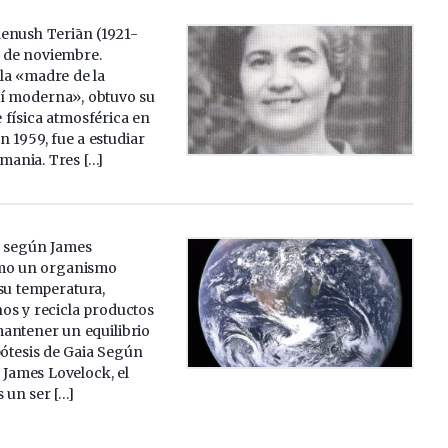
enush Teriān (1921-
9 de noviembre.
a «madre de la
í moderna», obtuvo su
 física atmosférica en
n 1959, fue a estudiar
emania. Tres […]
, según James
omo un organismo
su temperatura,
os y recicla productos
antener un equilibrio
pótesis de Gaia Según
e James Lovelock, el
s un ser […]