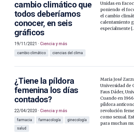
cambio climático que
Unidas en Escoc
poniendo el foco
todos deberíamos
el cambio climát
conocer, en seis
calentamiento gl
especialmente [
gráficos
19/11/2021
Ciencia y más
cambio climático
ciencias del clima
¿Tiene la píldora
Maria José Zarz
Universidad de 
femenina los días
Faus Dáder, Uni
contados?
Cuando en 1966 
píldora anticon
revolución femen
22/04/2020
Ciencia y más
como sexual. Es
farmacia
farmacología
ginecología
para muchas muj
salud