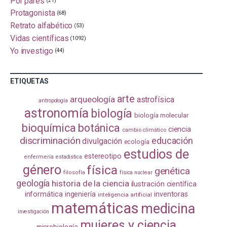
Por pares
(21)
Protagonista
(68)
Retrato alfabético
(53)
Vidas científicas
(1092)
Yo investigo
(44)
ETIQUETAS
arte
arqueología
astrofísica
antropología
astronomía
biología
biología molecular
bioquímica
botánica
ciencia
cambio climático
discriminación
educación
divulgación
ecología
estudios de
estereotipo
enfermería
estadistica
género
física
genética
filosofía
física nuclear
geología
historia de la ciencia
ilustración científica
informática
ingeniería
inventoras
inteligencia artificial
matemáticas
medicina
investigación
mujeres y ciencia