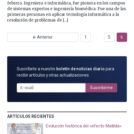
febrero. Ingeniera e informática, fue pionera en los campos
de sistemas expertos e ingeniería biomédica. Fue una de las
primeras personas en aplicar tecnología informática a la
resolución de problemas de […]
Anterior
1
…
5
6
SUSCRÍBETE
Suscríbete a nuestro
boletín de noticias diario
para
POR
recibir artículos y otras actualizaciones.
E-
MAIL
Suscribirme
ARTÍCULOS RECIENTES
Evolución histórica del «efecto Matilda»