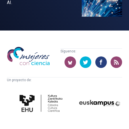
AI.
Mujeres
Síguenos:
con
ciencia
Un proyecto de:
Cátedra
Euskampus
de
Fundazioa
Cultura
Científica