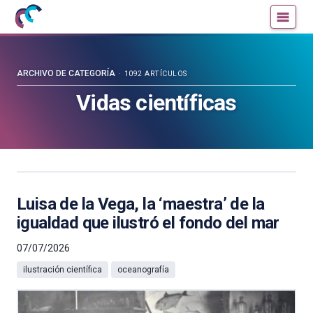
Mujeres
Un
con
blog
ciencia
de
—
la
ARCHIVO DE CATEGORÍA
1092 ARTÍCULOS
Cátedra
Cátedra
Vidas científicas
de
de
Cultura
Cultura
Científica
Científica
de
de
la
la
UPV/EHU
UPV/EHU
Luisa de la Vega, la ‘maestra’ de la
igualdad que ilustró el fondo del mar
07/07/2026
ilustración científica
oceanografía