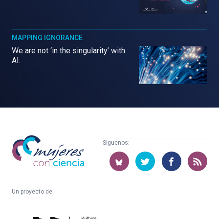
MAPPING IGNORANCE
We are not ‘in the singularity’ with
AI.
Mujeres
Síguenos:
con
ciencia
Un proyecto de:
Cátedra
Euskampus
de
Fundazioa