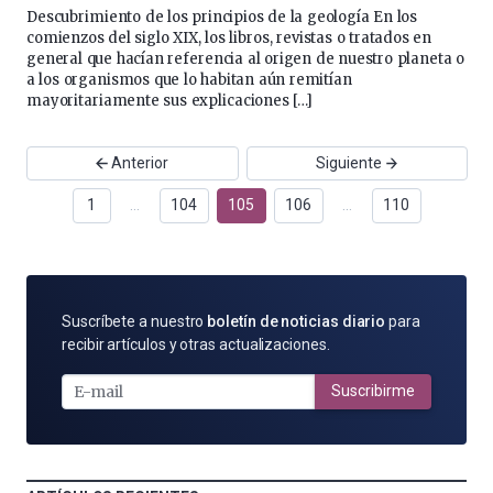
Descubrimiento de los principios de la geología En los
comienzos del siglo XIX, los libros, revistas o tratados en
general que hacían referencia al origen de nuestro planeta o
a los organismos que lo habitan aún remitían
mayoritariamente sus explicaciones […]
Anterior
Siguiente
1
…
104
105
106
…
110
SUSCRÍBETE
Suscríbete a nuestro
boletín de noticias diario
para
POR
recibir artículos y otras actualizaciones.
E-
MAIL
Suscribirme