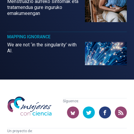
Menstruazio aurreko sintomak eta
tratamendua gure inguruko
emakumeengan
MAPPING IGNORANCE
We are not ‘in the singularity’ with
AI.
Mujeres
Síguenos:
con
ciencia
Un proyecto de: