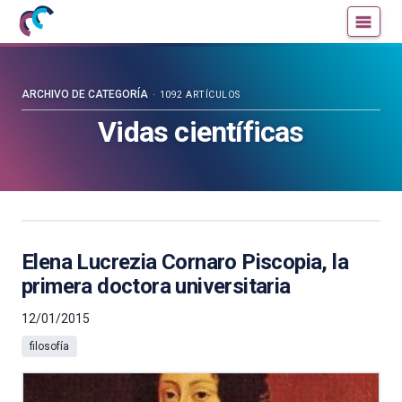
Mujeres
Un
con
blog
ciencia
de
—
la
ARCHIVO DE CATEGORÍA
1092 ARTÍCULOS
Cátedra
Cátedra
Vidas científicas
de
de
Cultura
Cultura
Científica
Científica
de
de
la
la
UPV/EHU
UPV/EHU
Elena Lucrezia Cornaro Piscopia, la
primera doctora universitaria
12/01/2015
filosofía