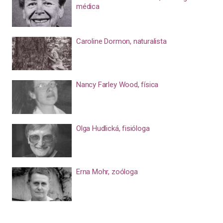
médica
Caroline Dormon, naturalista
Nancy Farley Wood, física
Olga Hudlická, fisióloga
Erna Mohr, zoóloga