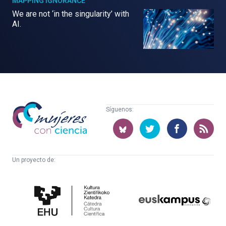
MAPPING IGNORANCE
We are not ‘in the singularity’ with
AI.
Mujeres
Síguenos:
con
ciencia
Un proyecto de:
Cátedra
Euskampus
de
Fundazioa
Cultura
Científica