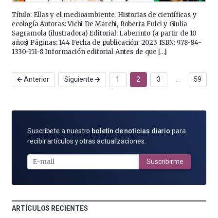
Título: Ellas y el medioambiente. Historias de científicas y
ecología Autoras: Vichi De Marchi, Roberta Fulci y Giulia
Sagramola (ilustradora) Editorial: Laberinto (a partir de 10
años) Páginas: 144 Fecha de publicación: 2023 ISBN: 978-84-
1330-151-8 Información editorial Antes de que […]
Anterior
Siguiente
1
2
3
…
59
SUSCRÍBETE
Suscríbete a nuestro
boletín de noticias diario
para
POR
recibir artículos y otras actualizaciones.
E-
MAIL
Suscribirme
ARTÍCULOS RECIENTES