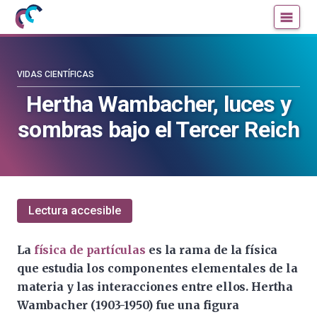
Mujeres
Un
con
blog
ciencia
de
—
la
VIDAS CIENTÍFICAS
Cátedra
Cátedra
Hertha Wambacher, luces y
de
de
sombras bajo el Tercer Reich
Cultura
Cultura
Científica
Científica
de
de
la
la
UPV/EHU
UPV/EHU
Lectura accesible
La
física de partículas
es la rama de la física
que estudia los componentes elementales de la
materia y las interacciones entre ellos. Hertha
Wambacher (1903-1950) fue una figura