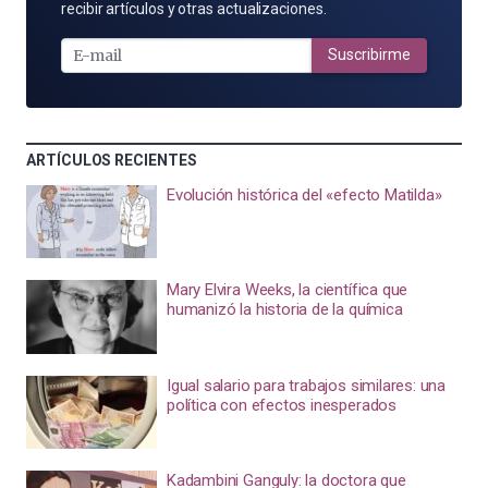
POR
recibir artículos y otras actualizaciones.
E-
MAIL
Suscribirme
ARTÍCULOS RECIENTES
Evolución histórica del «efecto Matilda»
Mary Elvira Weeks, la científica que
humanizó la historia de la química
Igual salario para trabajos similares: una
política con efectos inesperados
Kadambini Ganguly: la doctora que