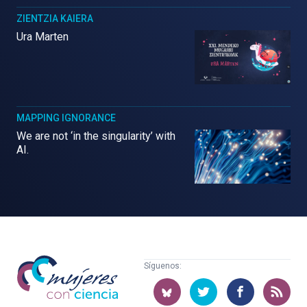
ZIENTZIA KAIERA
Ura Marten
MAPPING IGNORANCE
We are not ‘in the singularity’ with
AI.
Mujeres
Síguenos:
con
ciencia