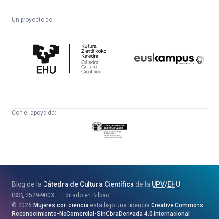
Un proyecto de:
Cátedra
Euskampus
de
Fundazioa
Cultura
Científica
Con el apoyo de:
Eusko
Jaurlaritza
-
Zientzia,
Unibertsitate
Blog de la
Cátedra de Cultura Científica
de la
UPV
/
EHU
eta
ISSN
2529-900X
Editado en Bilbao
Berrikuntza
2026
Mujeres con ciencia
está bajo una licencia
Creative Commons
Saila
Reconocimiento-NoComercial-SinObraDerivada 4.0 Internacional