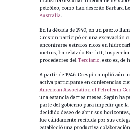
industria discutían intensamente sobr
petróleo, como han descrito Barbara L
Australia
.
En la década de 1940, en un puerto lla
Crespin participó en una excavación cu
encontrarse estratos ricos en hidrocar
metros, ha relatado Bartlett, inspecci
procedentes del
Terciario
, esto es, de
A partir de 1946, Crespin amplió aún má
activa participante en conferencias cien
American Association of Petroleum Ge
una estancia de tres meses. Según ha 
parte del gobierno para impedir que la c
decidido deseo de abrir sus horizontes, 
fue cálidamente recibida por sus cole
estableció una productiva colaboración