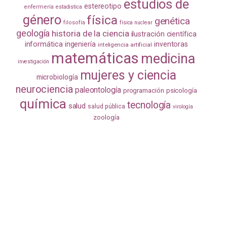
estudios de
estereotipo
enfermería
estadistica
género
física
genética
filosofía
física nuclear
geología
historia de la ciencia
ilustración científica
informática
ingeniería
inventoras
inteligencia artificial
matemáticas
medicina
investigación
mujeres y ciencia
microbiología
neurociencia
paleontología
programación
psicología
química
tecnología
salud
salud pública
virología
zoología