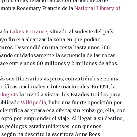
e problemas relacionados con la búsqueda de
emon y Rosemary Francis de la
National Library of
mado
Lakes Entrance
, situado al sudeste del país,
yo fin era alcanzar la zona en que podían
buros. Descendió en una cesta hasta unos 366
onando cuidadosamente la secuencia de las rocas
 hace entre unos 60 millones y 2 millones de años.
s sus itinerarios viajeros, convirtiéndose en una
tíficas nacionales e internacionales. En 1951, la
ologists
la invitó a visitar los Estados Unidos para
publicado
Wikipedia
, hubo una fuerte oposición por
ientífica aceptara esa oferta; sin embargo, ella, con
optó por emprender el viaje. Al llegar a su destino,
gas geólogos estadounidenses, con quienes
 según ha descrito la escritora Anne Rees.