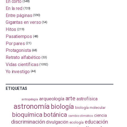
En corto
(548)
En la red
(720)
Entre páginas
(590)
Gigantas en verso
(54)
Hitos
(219)
Pasatiempos
(48)
Por pares
(21)
Protagonista
(68)
Retrato alfabético
(53)
Vidas científicas
(1092)
Yo investigo
(44)
ETIQUETAS
arte
arqueología
astrofísica
antropología
astronomía
biología
biología molecular
bioquímica
botánica
ciencia
cambio climático
discriminación
educación
divulgación
ecología