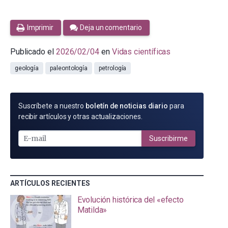
Imprimir
Deja un comentario
Publicado el
2026/02/04
en
Vidas científicas
geología
paleontología
petrología
SUSCRÍBETE
Suscríbete a nuestro
boletín de noticias diario
para
POR
recibir artículos y otras actualizaciones.
E-
MAIL
Suscribirme
ARTÍCULOS RECIENTES
Evolución histórica del «efecto
Matilda»