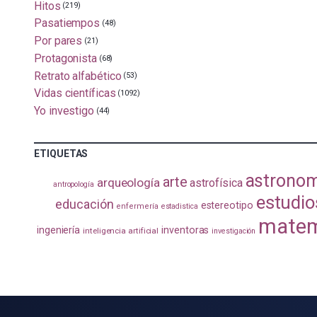
Hitos
(219)
Pasatiempos
(48)
Por pares
(21)
Protagonista
(68)
Retrato alfabético
(53)
Vidas científicas
(1092)
Yo investigo
(44)
ETIQUETAS
astrono
arte
arqueología
astrofísica
antropología
estudio
educación
estereotipo
enfermería
estadistica
matem
ingeniería
inventoras
inteligencia artificial
investigación