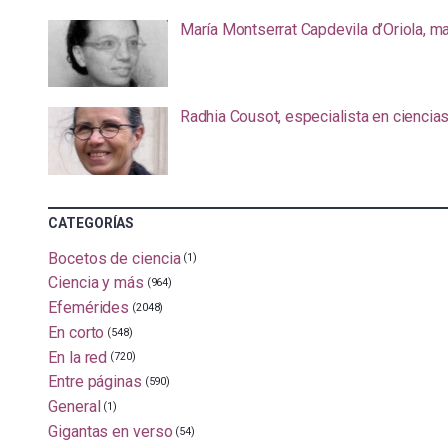
María Montserrat Capdevila d’Oriola, m
Radhia Cousot, especialista en ciencia
CATEGORÍAS
Bocetos de ciencia
(1)
Ciencia y más
(964)
Efemérides
(2048)
En corto
(548)
En la red
(720)
Entre páginas
(590)
General
(1)
Gigantas en verso
(54)