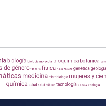
mía
biología
bioquímica
botánica
biología molecular
camb
s de género
física
genética
geologí
filosofía
física nuclear
áticas
medicina
mujeres y cie
microbiología
química
tecnología
salud
zoología
salud pública
virología