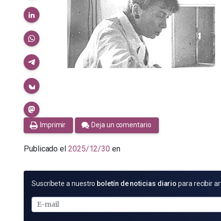
Imprimir
Deja un comentario
Publicado el
2025/12/30
en
SUSCRÍBETE
Suscríbete a nuestro
boletín de noticias diario
para recibir ar
POR
E-
MAIL