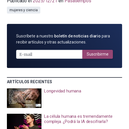
Publicado el
2025/12/21
en
Pasatiempos
mujeres y ciencia
SUSCRÍBETE
Suscríbete a nuestro
boletín de noticias diario
para
POR
recibir artículos y otras actualizaciones.
E-
MAIL
Suscribirme
ARTÍCULOS RECIENTES
Longevidad humana
La célula humana es tremendamente
compleja. ¿Podrá la IA descifrarla?