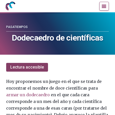
Mujeres
Un
con
blog
ciencia
de
—
la
PASATIEMPOS
Cátedra
Cátedra
Dodecaedro de científicas
de
de
Cultura
Cultura
Científica
Científica
de
de
la
la
Lectura accesible
UPV/EHU
UPV/EHU
Hoy proponemos un juego en el que se trata de
encontrar el nombre de doce científicas para
armar un dodecaedro
en el que cada cara
corresponde a un mes del año y cada científica
corresponde a una de esas caras (por tratarse del
mes de su nacimiento). Debajo aparece la plantilla