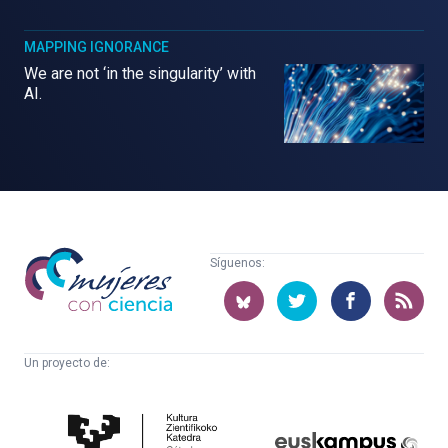
MAPPING IGNORANCE
We are not ‘in the singularity’ with
AI.
Mujeres
Síguenos:
con
ciencia
Un proyecto de:
Cátedra
Euskampus
de
Fundazioa
Cultura