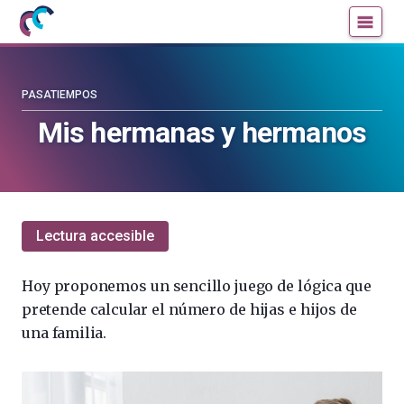
Mujeres
Un
con
blog
ciencia
de
—
la
PASATIEMPOS
Cátedra
Cátedra
Mis hermanas y hermanos
de
de
Cultura
Cultura
Científica
Científica
de
de
la
la
Lectura accesible
UPV/EHU
UPV/EHU
Hoy proponemos un sencillo juego de lógica que
pretende calcular el número de hijas e hijos de
una familia.