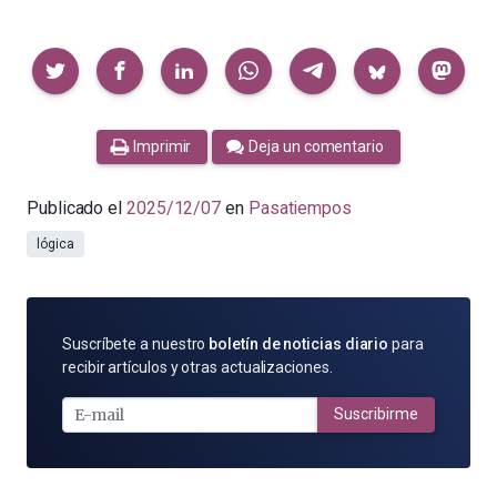
Compartir
Imprimir
Deja un comentario
Publicado el
2025/12/07
en
Pasatiempos
lógica
SUSCRÍBETE
Suscríbete a nuestro
boletín de noticias diario
para
POR
recibir artículos y otras actualizaciones.
E-
MAIL
Suscribirme