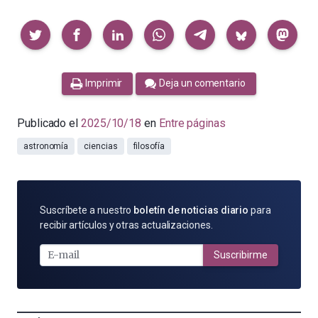
Compartir
Imprimir
Deja un comentario
Publicado el
2025/10/18
en
Entre páginas
astronomía
ciencias
filosofía
SUSCRÍBETE
Suscríbete a nuestro
boletín de noticias diario
para
POR
recibir artículos y otras actualizaciones.
E-
MAIL
Suscribirme