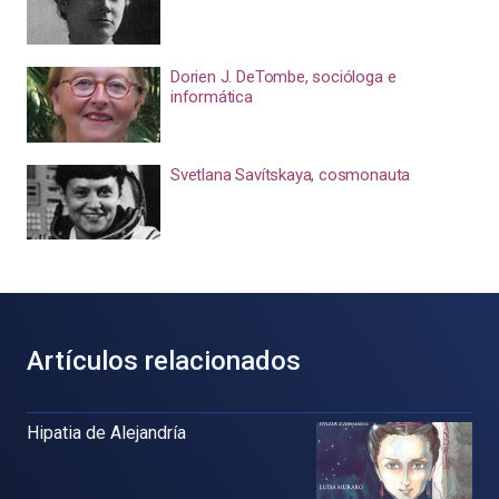
Dorien J. DeTombe, socióloga e
informática
Svetlana Savítskaya, cosmonauta
Artículos relacionados
Hipatia de Alejandría