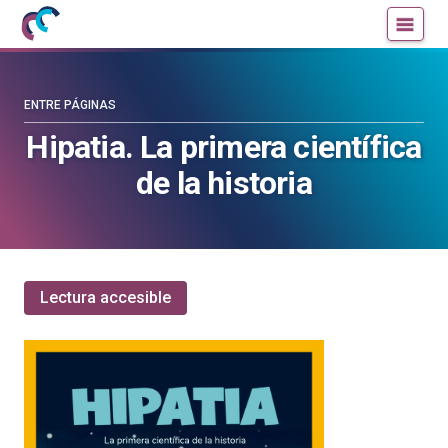
Mujeres
Un
con
blog
ciencia
de
—
la
ENTRE PÁGINAS
Cátedra
Cátedra
Hipatia. La primera científica
de
de
de la historia
Cultura
Cultura
Científica
Científica
de
de
la
la
UPV/EHU
UPV/EHU
Lectura accesible