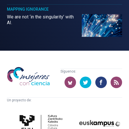
MAPPING IGNORANCE
We are not ‘in the singularity’ with
AI.
Mujeres
Síguenos:
con
ciencia
Un proyecto de:
Cátedra
Euskampus
de
Fundazioa
Cultura