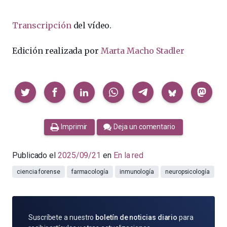
Transcripción
del vídeo.
Edición realizada por
Marta Macho Stadler
Compartir
Imprimir
Deja un comentario
Publicado el
2025/09/21
en
En la red
ciencia forense
farmacología
inmunología
neuropsicología
SUSCRÍBETE
Suscríbete a nuestro
boletín de noticias diario
para