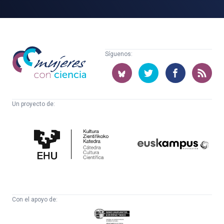
Mujeres
Síguenos:
con
ciencia
Un proyecto de:
Cátedra
Euskampus
de
Fundazioa
Cultura
Científica
Con el apoyo de:
Eusko