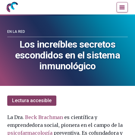
Mujeres
Un
con
blog
ciencia
de
—
la
EN LA RED
Cátedra
Cátedra
Los increíbles secretos
de
de
escondidos en el sistema
Cultura
Cultura
Científica
Científica
inmunológico
de
de
la
la
UPV/EHU
UPV/EHU
Lectura accesible
La Dra.
Beck Brachman
es
científica y
emprendedora social, pionera en el campo de la
psicofarmacología
preventiva. Es cofundadora y