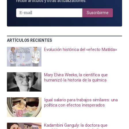
POR
recibir artículos y otras actualizaciones.
E-
MAIL
Suscribirme
ARTÍCULOS RECIENTES
Evolución histórica del «efecto Matilda»
Mary Elvira Weeks, la científica que
humanizó la historia de la química
Igual salario para trabajos similares: una
política con efectos inesperados
Kadambini Ganguly: la doctora que