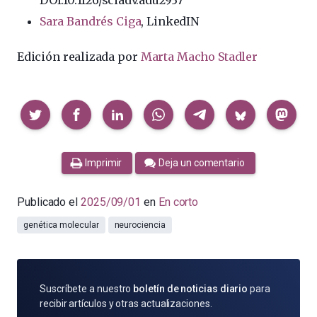
Sara Bandrés Ciga
, LinkedIN
Edición realizada por
Marta Macho Stadler
Compartir
Imprimir
Deja un comentario
Publicado el
2025/09/01
en
En corto
genética molecular
neurociencia
SUSCRÍBETE
Suscríbete a nuestro
boletín de noticias diario
para
POR
recibir artículos y otras actualizaciones.