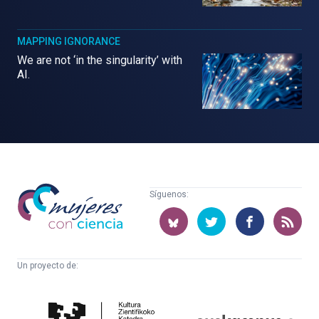
MAPPING IGNORANCE
We are not ‘in the singularity’ with
AI.
Mujeres
Síguenos:
con
ciencia
Un proyecto de:
Cátedra
Euskampus
de
Fundazioa