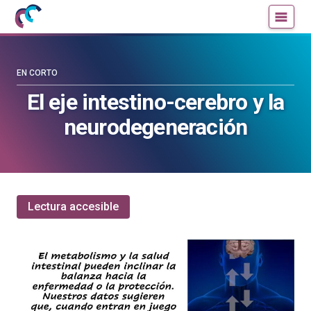
Mujeres
Un
con
blog
ciencia
de
—
la
EN CORTO
Cátedra
Cátedra
El eje intestino-cerebro y la
de
de
neurodegeneración
Cultura
Cultura
Científica
Científica
de
de
la
la
UPV/EHU
UPV/EHU
Lectura accesible