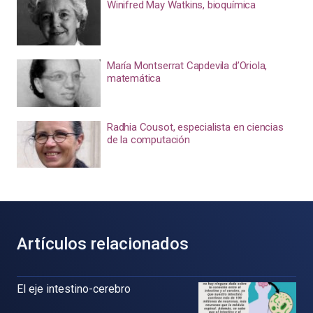
Winifred May Watkins, bioquímica
María Montserrat Capdevila d’Oriola,
matemática
Radhia Cousot, especialista en ciencias
de la computación
Artículos relacionados
El eje intestino-cerebro