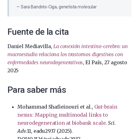
Sara Bandrés-Ciga, genetista molecular
Fuente de la cita
Daniel Mediavilla,
La conexión intestino-cerebro: un
macroestudio relaciona los trastornos digestivos con
enfermedades neurodegenerativas
, El País, 27 agosto
2025
Para saber más
Mohammad Shafieinouri et al.,
Gut-brain
nexus: Mapping multimodal links to
neurodegeneration at biobank scale
.
Sci.
Adv
.11, eadu2937 (2025).
DOI:10.1126/sciadv.adu2937