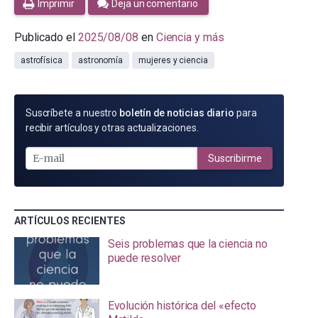
Imprimir
Deja un comentario
Publicado el
2025/08/08
en
Ciencia y más
astrofísica
astronomía
mujeres y ciencia
SUSCRÍBETE
Suscríbete a nuestro
boletín de noticias diario
para
POR
recibir artículos y otras actualizaciones.
E-
MAIL
Suscribirme
ARTÍCULOS RECIENTES
Seis problemas que la ciencia no
puede resolver
Evolución histórica del «efecto