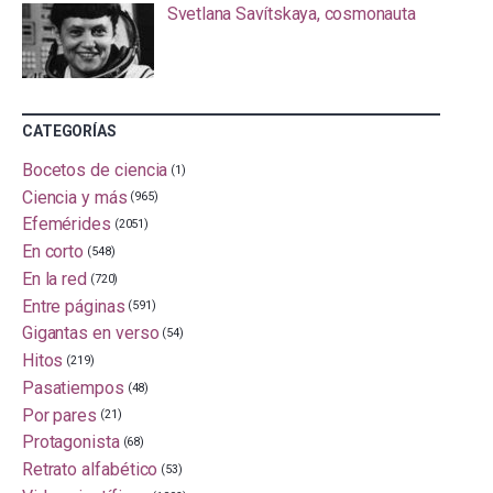
Svetlana Savítskaya, cosmonauta
CATEGORÍAS
Bocetos de ciencia
(1)
Ciencia y más
(965)
Efemérides
(2051)
En corto
(548)
En la red
(720)
Entre páginas
(591)
Gigantas en verso
(54)
Hitos
(219)
Pasatiempos
(48)
Por pares
(21)
Protagonista
(68)
Retrato alfabético
(53)