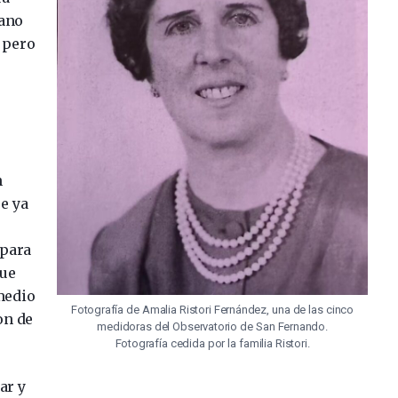
mano
, pero
s
n
ue ya
 para
que
medio
Fotografía de Amalia Ristori Fernández, una de las cinco
on de
medidoras del Observatorio de San Fernando.
Fotografía cedida por la familia Ristori.
ar y