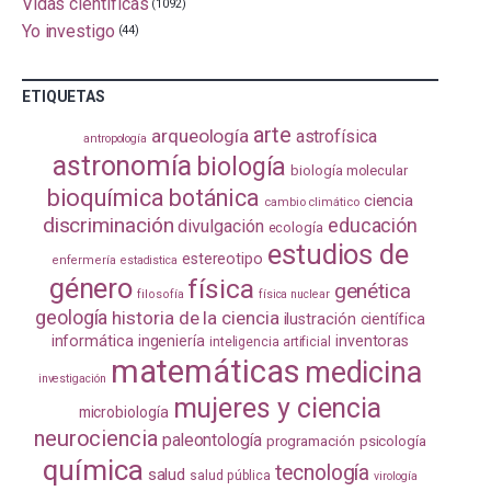
Vidas científicas
(1092)
Yo investigo
(44)
ETIQUETAS
arte
arqueología
astrofísica
antropología
astronomía
biología
biología molecular
bioquímica
botánica
ciencia
cambio climático
discriminación
educación
divulgación
ecología
estudios de
estereotipo
enfermería
estadistica
género
física
genética
filosofía
física nuclear
geología
historia de la ciencia
ilustración científica
informática
ingeniería
inventoras
inteligencia artificial
matemáticas
medicina
investigación
mujeres y ciencia
microbiología
neurociencia
paleontología
programación
psicología
química
tecnología
salud
salud pública
virología