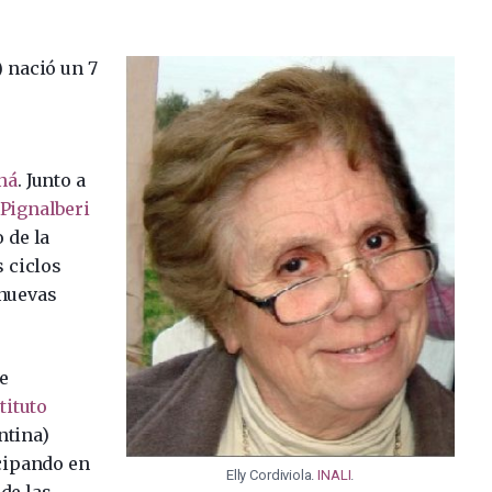
 nació un 7
ná
. Junto a
 Pignalberi
 de la
s ciclos
 nuevas
e
tituto
ntina)
cipando en
Elly Cordiviola.
INALI
.
de las