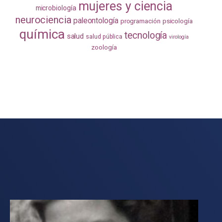
mujeres y ciencia
microbiología
neurociencia
paleontología
programación
psicología
química
tecnología
salud
salud pública
virología
zoología