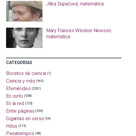
Jitka Dupačová, matemática
Mary Frances Winston Newson,
matemática
CATEGORÍAS
Bocetos de ciencia
(1)
Ciencia y más
(965)
Efemérides
(2051)
En corto
(548)
En la red
(720)
Entre páginas
(590)
Gigantas en verso
(54)
Hitos
(219)
Pasatiempos
(48)