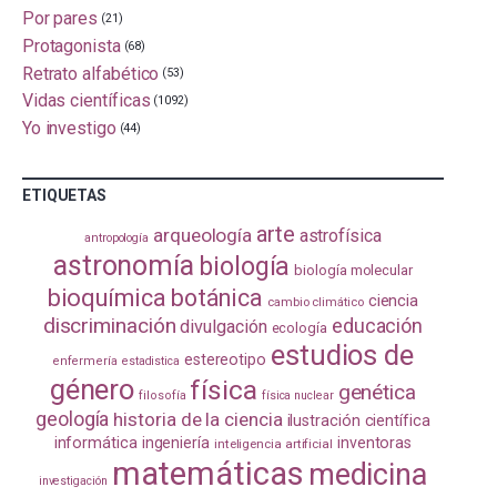
Por pares
(21)
Protagonista
(68)
Retrato alfabético
(53)
Vidas científicas
(1092)
Yo investigo
(44)
ETIQUETAS
arte
arqueología
astrofísica
antropología
astronomía
biología
biología molecular
bioquímica
botánica
ciencia
cambio climático
discriminación
educación
divulgación
ecología
estudios de
estereotipo
enfermería
estadistica
género
física
genética
filosofía
física nuclear
geología
historia de la ciencia
ilustración científica
informática
ingeniería
inventoras
inteligencia artificial
matemáticas
medicina
investigación