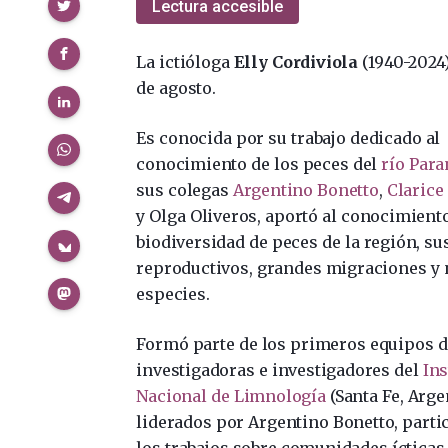
Compartir
Lectura accesible
La ictióloga
Elly Cordiviola
(1940-2024)
de agosto.
Es conocida por su trabajo dedicado al
conocimiento de los peces del
río Para
sus colegas
Argentino Bonetto
,
Clarice
y Olga Oliveros, aportó al conocimiento
biodiversidad de peces de la región, su
reproductivos, grandes migraciones y
especies. ​
Formó parte de los primeros equipos d
investigadoras e investigadores del
Ins
Nacional de Limnología
(Santa Fe, Arge
liderados por Argentino Bonetto, parti
los trabajos sobre comunidades ícticas 