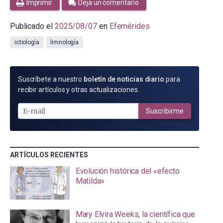
Imprimir
Deja un comentario
Publicado el
2025/08/07
en
Efemérides
ictiología
limnología
SUSCRÍBETE
Suscríbete a nuestro
boletín de noticias diario
para
POR
recibir artículos y otras actualizaciones.
E-
MAIL
Suscribirme
ARTÍCULOS RECIENTES
Evolución histórica del «efecto
Matilda»
Mary Elvira Weeks, la científica que