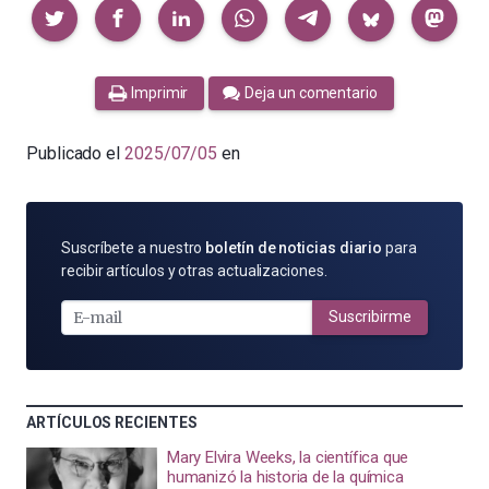
Compartir
Imprimir
Deja un comentario
Publicado el
2025/07/05
en
SUSCRÍBETE
Suscríbete a nuestro
boletín de noticias diario
para
POR
recibir artículos y otras actualizaciones.
E-
MAIL
Suscribirme
ARTÍCULOS RECIENTES
Mary Elvira Weeks, la científica que
humanizó la historia de la química