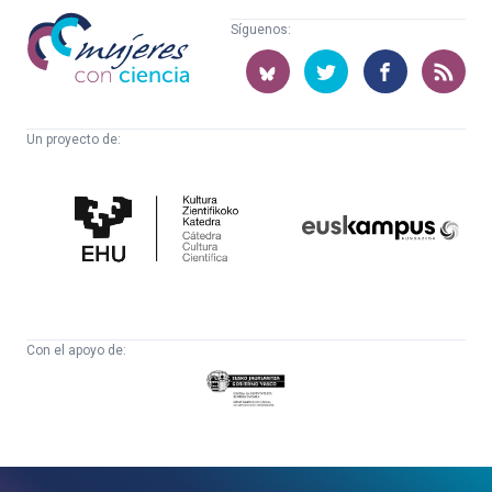
Mujeres
Síguenos:
con
ciencia
Un proyecto de:
Cátedra
Euskampus
de
Fundazioa
Cultura
Científica
Con el apoyo de:
Eusko
Jaurlaritza
-
Zientzia,
Unibertsitate