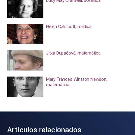
Lucy May Cranwell, botánica
Helen Caldicott, médica
Jitka Dupačová, matemática
Mary Frances Winston Newson,
matemática
Artículos relacionados