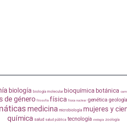
mía
biología
bioquímica
botánica
biología molecular
camb
s de género
física
genética
geologí
filosofía
física nuclear
áticas
medicina
mujeres y cie
microbiología
química
tecnología
salud
zoología
salud pública
virología