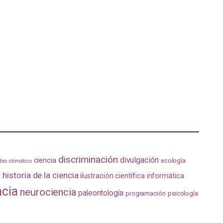
discriminación
divulgación
ciencia
ecología
io climático
a
historia de la ciencia
ilustración científica
informática
ncia
neurociencia
paleontología
programación
psicología