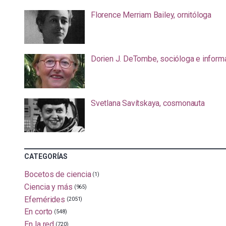
Florence Merriam Bailey, ornitóloga
Dorien J. DeTombe, socióloga e inform
Svetlana Savítskaya, cosmonauta
CATEGORÍAS
Bocetos de ciencia
(1)
Ciencia y más
(965)
Efemérides
(2051)
En corto
(548)
En la red
(720)