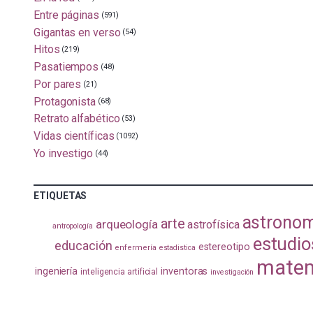
Entre páginas
(591)
Gigantas en verso
(54)
Hitos
(219)
Pasatiempos
(48)
Por pares
(21)
Protagonista
(68)
Retrato alfabético
(53)
Vidas científicas
(1092)
Yo investigo
(44)
ETIQUETAS
astrono
arte
arqueología
astrofísica
antropología
estudio
educación
estereotipo
enfermería
estadistica
matem
ingeniería
inventoras
inteligencia artificial
investigación