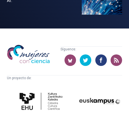
AI.
Mujeres
Síguenos:
con
ciencia
Un proyecto de:
Cátedra
Euskampus
de
Fundazioa
Cultura
Científica