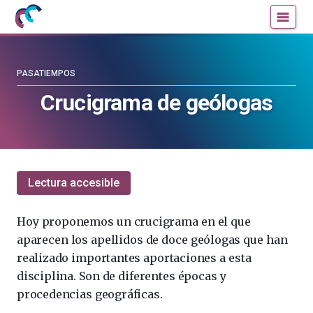
Mujeres
Un
con
blog
ciencia
de
—
la
PASATIEMPOS
Cátedra
Cátedra
Crucigrama de geólogas
de
de
Cultura
Cultura
Científica
Científica
de
de
la
la
Lectura accesible
UPV/EHU
UPV/EHU
Hoy proponemos un crucigrama en el que
aparecen los apellidos de doce geólogas que han
realizado importantes aportaciones a esta
disciplina. Son de diferentes épocas y
procedencias geográficas.