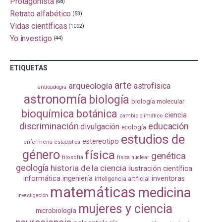
Protagonista
(68)
Retrato alfabético
(53)
Vidas científicas
(1092)
Yo investigo
(44)
ETIQUETAS
arte
arqueología
astrofísica
antropología
astronomía
biología
biología molecular
bioquímica
botánica
ciencia
cambio climático
discriminación
educación
divulgación
ecología
estudios de
estereotipo
enfermería
estadistica
género
física
genética
filosofía
física nuclear
geología
historia de la ciencia
ilustración científica
informática
ingeniería
inventoras
inteligencia artificial
matemáticas
medicina
investigación
mujeres y ciencia
microbiología