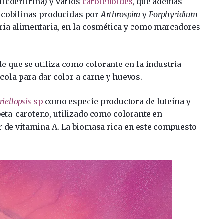
ficoeritrina) y varios
carotenoides
, que además
ficobilinas producidas por
Arthrospira
y
Porphyridium
tria alimentaria, en la cosmética y como marcadores
e que se utiliza como colorante en la industria
vícola para dar color a carne y huevos.
iellopsis
sp
como especie productora de luteína y
eta-caroteno, utilizado como colorante en
r de vitamina A. La biomasa rica en este compuesto