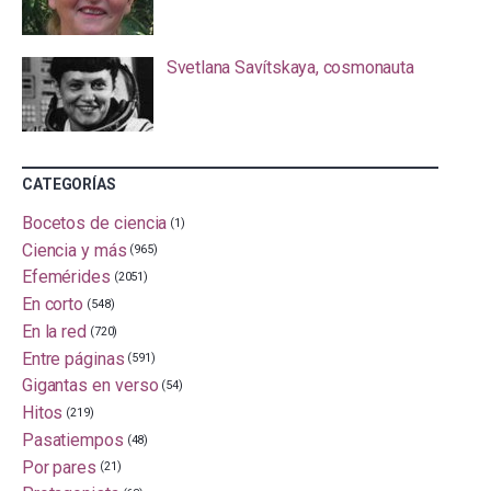
Svetlana Savítskaya, cosmonauta
CATEGORÍAS
Bocetos de ciencia
(1)
Ciencia y más
(965)
Efemérides
(2051)
En corto
(548)
En la red
(720)
Entre páginas
(591)
Gigantas en verso
(54)
Hitos
(219)
Pasatiempos
(48)
Por pares
(21)