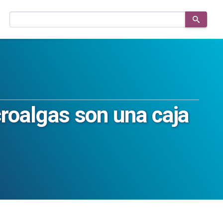
Buscar
en
el
sitio
croalgas son una caja