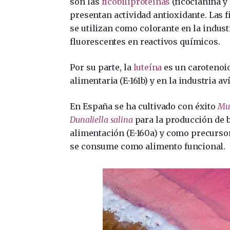
son las
ficobiliproteínas
(ficocianina y 
presentan actividad antioxidante. Las 
se utilizan como colorante en la indus
fluorescentes en reactivos químicos.
Por su parte, la
luteína
es un carotenoid
alimentaria (E-161b) y en la industria a
En España se ha cultivado con éxito
Mur
Dunaliella salina
para la producción de b
alimentación (E-160a) y como precurso
se consume como alimento funcional.