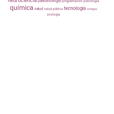
neurociencia
paleontología
programación
psicología
química
tecnología
salud
salud pública
virología
zoología