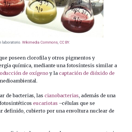
n laboratorio.
Wikimedia Commons
,
CC BY
.
ue poseen clorofila y otros pigmentos y
rgía química, mediante una fotosíntesis similar a
oducción de oxígeno
y la
captación de dióxido de
 medioambiental.
ar de bacterias, las
cianobacterias
, además de una
otosintéticos
eucariotas
–células que se
r definido, cubierto por una envoltura nuclear de