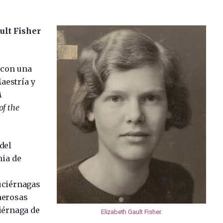
ult Fisher
 con una
aestría y
A
of the
del
mia de
uciérnagas
merosas
ciérnaga de
Elizabeth Gault Fisher
.