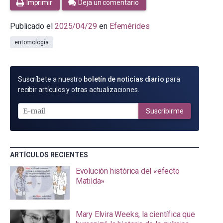
Imprimir
Deja un comentario
Publicado el
2025/04/29
en
Efemérides
entomología
SUSCRÍBETE
Suscríbete a nuestro
boletín de noticias diario
para
POR
recibir artículos y otras actualizaciones.
E-
MAIL
Suscribirme
ARTÍCULOS RECIENTES
Evolución histórica del «efecto
Matilda»
Mary Elvira Weeks, la científica que