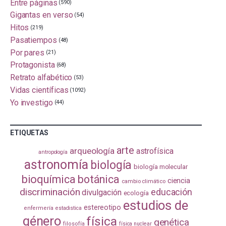
Entre páginas
(590)
Gigantas en verso
(54)
Hitos
(219)
Pasatiempos
(48)
Por pares
(21)
Protagonista
(68)
Retrato alfabético
(53)
Vidas científicas
(1092)
Yo investigo
(44)
ETIQUETAS
arte
arqueología
astrofísica
antropología
astronomía
biología
biología molecular
bioquímica
botánica
ciencia
cambio climático
discriminación
educación
divulgación
ecología
estudios de
estereotipo
enfermería
estadistica
género
física
genética
filosofía
física nuclear