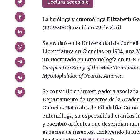
Compartir
Lectura accesible
La brióloga y entomóloga
Elizabeth Ga
(1909-2000) nació un 29 de abril.
Se graduó en la Universidad de Cornell
Licenciatura en Ciencias en 1934, una M
un Doctorado en Entomología en 1938:
Comparative Study of the Male Terminalia 
Mycetophilidae of Nearctic America.
Se convirtió en investigadora asociada 
Departamento de Insectos de la Acade
Ciencias Naturales de Filadelfia. Como
entomóloga, su especialidad eran las l
y escribió artículos que describían nu
especies de insectos, incluyendo la lu
los Apalaches (
Orfelia fultoni
).