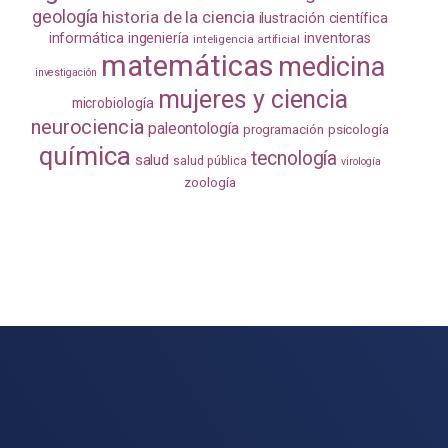
geología
historia de la ciencia
ilustración científica
informática
ingeniería
inventoras
inteligencia artificial
matemáticas
medicina
investigación
mujeres y ciencia
microbiología
neurociencia
paleontología
programación
psicología
química
tecnología
salud
salud pública
virología
zoología