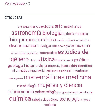
Yo investigo
(44)
ETIQUETAS
arte
arqueología
astrofísica
antropología
astronomía
biología
biología molecular
bioquímica
botánica
ciencia
cambio climático
discriminación
educación
divulgación
ecología
estudios de
estereotipo
enfermería
estadistica
género
física
genética
filosofía
física nuclear
geología
historia de la ciencia
ilustración científica
informática
ingeniería
inventoras
inteligencia artificial
matemáticas
medicina
investigación
mujeres y ciencia
microbiología
neurociencia
paleontología
programación
psicología
química
tecnología
salud
salud pública
virología
zoología