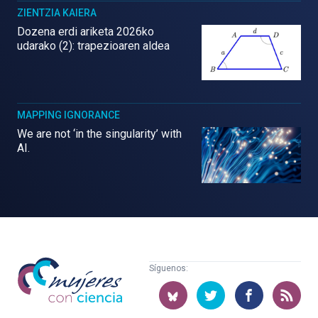
ZIENTZIA KAIERA
Dozena erdi ariketa 2026ko
udarako (2): trapezioaren aldea
MAPPING IGNORANCE
We are not ‘in the singularity’ with
AI.
Mujeres
Síguenos:
con
ciencia