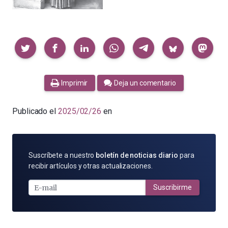
Compartir
Imprimir
Deja un comentario
Publicado el
2025/02/26
en
SUSCRÍBETE
Suscríbete a nuestro
boletín de noticias diario
para
POR
recibir artículos y otras actualizaciones.
E-
MAIL
Suscribirme