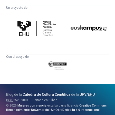
Un proyecto de:
Cátedra
Euskampus
de
Fundazioa
Cultura
Científica
Con el apoyo de:
Eusko
Jaurlaritza
-
Zientzia,
Unibertsitate
Blog de la
Cátedra de Cultura Científica
de la
UPV
/
EHU
eta
ISSN
2529-900X
Editado en Bilbao
Berrikuntza
2026
Mujeres con ciencia
está bajo una licencia
Creative Commons
Saila
Reconocimiento-NoComercial-SinObraDerivada 4.0 Internacional