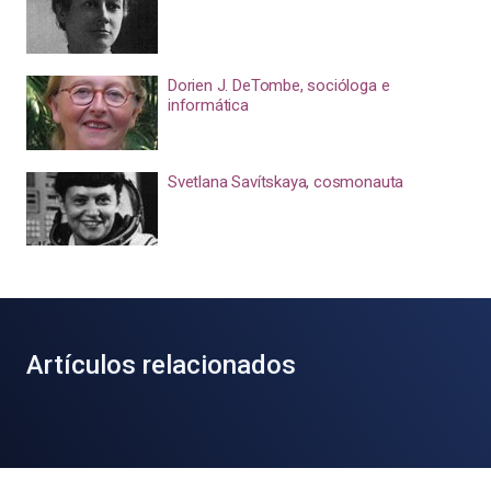
Dorien J. DeTombe, socióloga e
informática
Svetlana Savítskaya, cosmonauta
Artículos relacionados