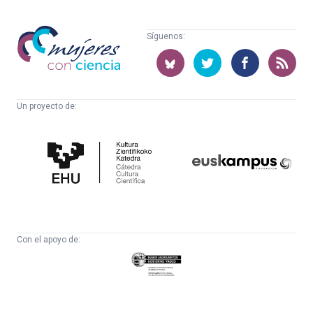
Mujeres
Síguenos:
con
ciencia
Un proyecto de:
Cátedra
Euskampus
de
Fundazioa
Cultura
Científica
Con el apoyo de:
Eusko
Jaurlaritza
-
Zientzia,