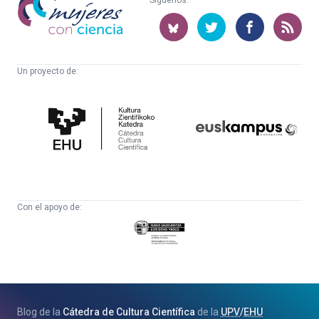
Síguenos:
con
ciencia
Un proyecto de:
Cátedra
Euskampus
de
Fundazioa
Cultura
Científica
Con el apoyo de:
Eusko
Jaurlaritza
-
Zientzia,
Unibertsitate
Blog de la
Cátedra de Cultura Científica
de la
UPV
/
EHU
eta