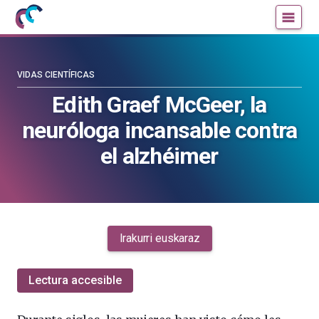
Mujeres
Un
con
blog
ciencia
de
—
la
VIDAS CIENTÍFICAS
Cátedra
Cátedra
Edith Graef McGeer, la
de
de
neuróloga incansable contra
Cultura
Cultura
Científica
Científica
el alzhéimer
de
de
la
la
UPV/EHU
UPV/EHU
Irakurri euskaraz
Lectura accesible