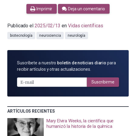
Imprimir
Deja un comentario
Publicado el
2025/02/13
en
Vidas científicas
biotecnología
neurociencia
neurología
SUSCRÍBETE
Suscríbete a nuestro
boletín de noticias diario
para
POR
recibir artículos y otras actualizaciones.
E-
MAIL
Suscribirme
ARTÍCULOS RECIENTES
Mary Elvira Weeks, la científica que
humanizó la historia de la química