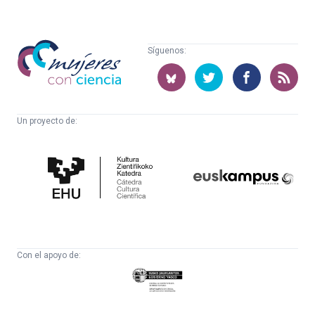
Mujeres
Síguenos:
con
ciencia
Un proyecto de:
Cátedra
Euskampus
de
Fundazioa
Cultura
Científica
Con el apoyo de:
Eusko
Jaurlaritza
-