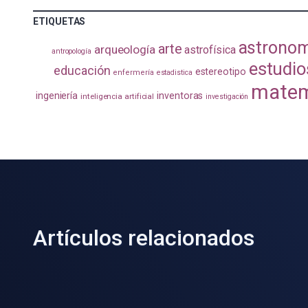
ETIQUETAS
astrono
arte
arqueología
astrofísica
antropología
estudio
educación
estereotipo
enfermería
estadistica
matem
ingeniería
inventoras
inteligencia artificial
investigación
Artículos relacionados