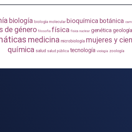
mía
biología
bioquímica
botánica
biología molecular
camb
s de género
física
genética
geologí
filosofía
física nuclear
áticas
medicina
mujeres y cie
microbiología
química
tecnología
salud
zoología
salud pública
virología