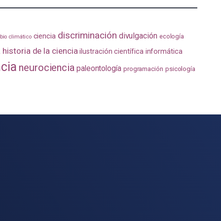
discriminación
divulgación
ciencia
ecología
io climático
a
historia de la ciencia
ilustración científica
informática
ncia
neurociencia
paleontología
programación
psicología