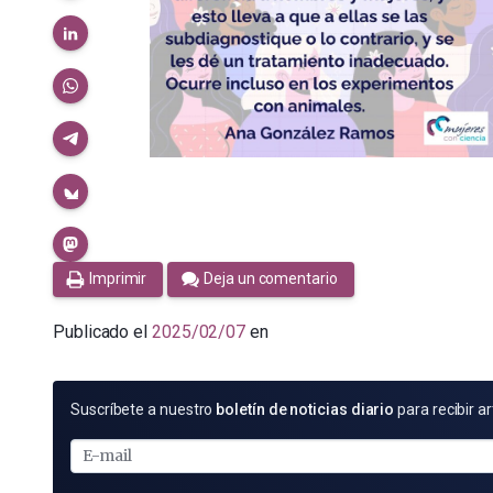
Imprimir
Deja un comentario
Publicado el
2025/02/07
en
SUSCRÍBETE
Suscríbete a nuestro
boletín de noticias diario
para recibir ar
POR
E-
MAIL