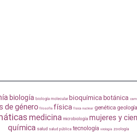
mía
biología
bioquímica
botánica
biología molecular
camb
s de género
física
genética
geologí
filosofía
física nuclear
áticas
medicina
mujeres y cie
microbiología
química
tecnología
salud
zoología
salud pública
virología