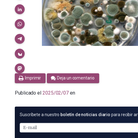
Imprimir
Deja un comentario
Publicado el
2025/02/07
en
SUSCRÍBETE
Suscríbete a nuestro
boletín de noticias diario
para recibir ar
POR
E-
MAIL