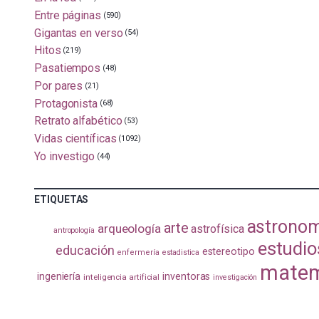
Entre páginas
(590)
Gigantas en verso
(54)
Hitos
(219)
Pasatiempos
(48)
Por pares
(21)
Protagonista
(68)
Retrato alfabético
(53)
Vidas científicas
(1092)
Yo investigo
(44)
ETIQUETAS
astrono
arte
arqueología
astrofísica
antropología
estudio
educación
estereotipo
enfermería
estadistica
matem
ingeniería
inventoras
inteligencia artificial
investigación