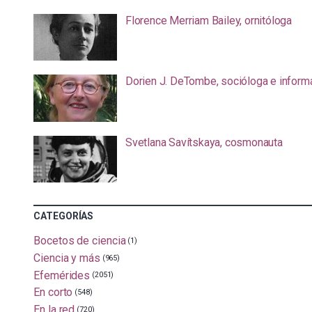
Florence Merriam Bailey, ornitóloga
Dorien J. DeTombe, socióloga e inform
Svetlana Savítskaya, cosmonauta
CATEGORÍAS
Bocetos de ciencia
(1)
Ciencia y más
(965)
Efemérides
(2051)
En corto
(548)
En la red
(720)