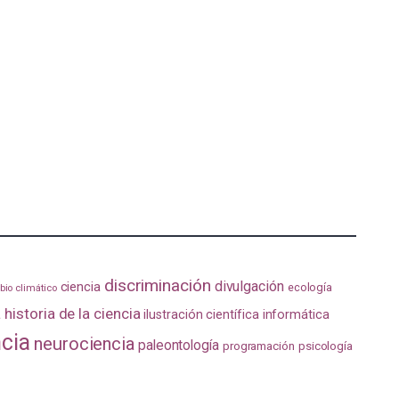
discriminación
divulgación
ciencia
ecología
io climático
a
historia de la ciencia
ilustración científica
informática
ncia
neurociencia
paleontología
programación
psicología