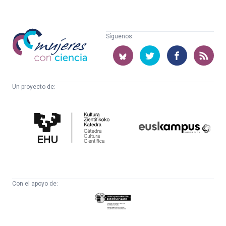
Mujeres
Síguenos:
con
ciencia
Un proyecto de:
Cátedra
Euskampus
de
Fundazioa
Cultura
Científica
Con el apoyo de:
Eusko
Jaurlaritza
-