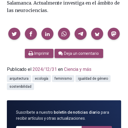
Salamanca. Actualmente investiga en el ámbito de
las neurociencias.
Compartir
Imprimir
Deja un comentario
Publicado el
2024/12/31
en
Ciencia y más
arquitectura
ecología
feminismo
igualdad de género
sostenibilidad
SUSCRÍBETE
Suscríbete a nuestro
boletín de noticias diario
para
POR
recibir artículos y otras actualizaciones.
E-