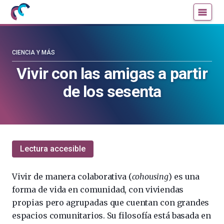
Mujeres
Un
con
blog
ciencia
de
—
la
CIENCIA Y MÁS
Cátedra
Cátedra
Vivir con las amigas a partir
de
de
de los sesenta
Cultura
Cultura
Científica
Científica
de
de
la
la
UPV/EHU
UPV/EHU
Lectura accesible
Vivir de manera colaborativa (
cohousing
) es una
forma de vida en comunidad, con viviendas
propias pero agrupadas que cuentan con grandes
espacios comunitarios. Su filosofía está basada en