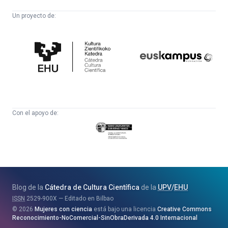
Un proyecto de:
Cátedra
Euskampus
de
Fundazioa
Cultura
Científica
Con el apoyo de:
Eusko
Jaurlaritza
-
Zientzia,
Unibertsitate
Blog de la
Cátedra de Cultura Científica
de la
UPV
/
EHU
eta
ISSN
2529-900X
Editado en Bilbao
Berrikuntza
2026
Mujeres con ciencia
está bajo una licencia
Creative Commons
Saila
Reconocimiento-NoComercial-SinObraDerivada 4.0 Internacional