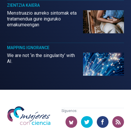
ZIENTZIA KAIERA
Menstruazio aurreko sintomak eta
tratamendua gure inguruko
emakumeengan
MAPPING IGNORANCE
We are not ‘in the singularity’ with
AI.
Mujeres
Síguenos:
con
ciencia