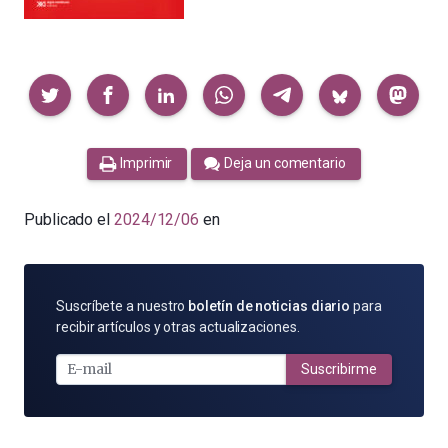
Compartir
Imprimir
Deja un comentario
Publicado el
2024/12/06
en
SUSCRÍBETE
Suscríbete a nuestro
boletín de noticias diario
para
POR
recibir artículos y otras actualizaciones.
E-
MAIL
Suscribirme