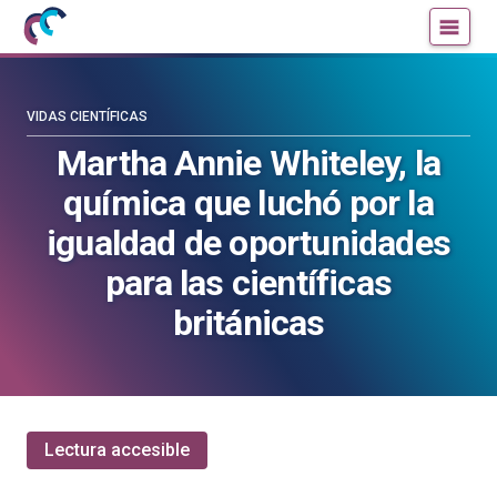
Mujeres
Un
con
blog
ciencia
de
—
la
VIDAS CIENTÍFICAS
Cátedra
Cátedra
Martha Annie Whiteley, la
de
de
química que luchó por la
Cultura
Cultura
Científica
Científica
igualdad de oportunidades
de
de
para las científicas
la
la
UPV/EHU
UPV/EHU
británicas
Lectura accesible