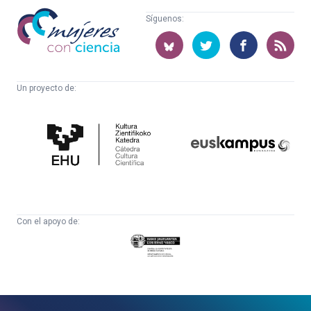
Mujeres
Síguenos:
con
ciencia
Un proyecto de:
Cátedra
Euskampus
de
Fundazioa
Cultura
Científica
Con el apoyo de:
Eusko
Jaurlaritza
-
Zientzia,
Unibertsitate