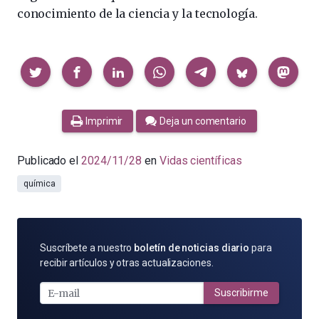
conocimiento de la ciencia y la tecnología.
Compartir
Imprimir
Deja un comentario
Publicado el
2024/11/28
en
Vidas científicas
química
SUSCRÍBETE
Suscríbete a nuestro
boletín de noticias diario
para
POR
recibir artículos y otras actualizaciones.
E-
MAIL
Suscribirme