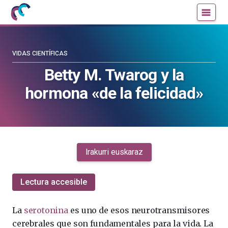
Mujeres
Un
con
blog
ciencia
de
—
la
VIDAS CIENTÍFICAS
Cátedra
Cátedra
Betty M. Twarog y la
de
de
hormona «de la felicidad»
Cultura
Cultura
Científica
Científica
de
de
la
la
UPV/EHU
UPV/EHU
Irakurri euskaraz
Lectura accesible
La
serotonina
es uno de esos neurotransmisores
cerebrales que son fundamentales para la vida. La