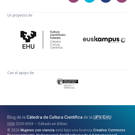
Un proyecto de:
Cátedra
Euskampus
de
Fundazioa
Cultura
Científica
Con el apoyo de:
Eusko
Jaurlaritza
-
Zientzia,
Unibertsitate
Blog de la
Cátedra de Cultura Científica
de la
UPV
/
EHU
eta
ISSN
2529-900X
Editado en Bilbao
Berrikuntza
2026
Mujeres con ciencia
está bajo una licencia
Creative Commons
Saila