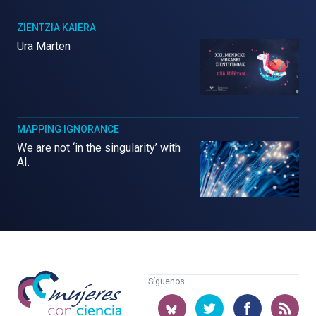
ZIENTZIA KAIERA
Ura Marten
MAPPING IGNORANCE
We are not ‘in the singularity’ with
AI.
Mujeres
Síguenos:
con
ciencia