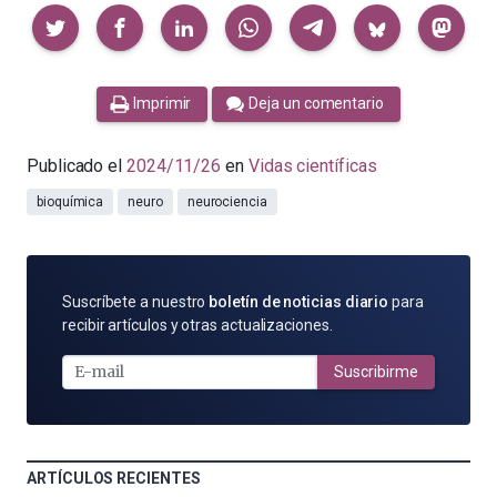
Compartir
Imprimir
Deja un comentario
Publicado el
2024/11/26
en
Vidas científicas
bioquímica
neuro
neurociencia
SUSCRÍBETE
Suscríbete a nuestro
boletín de noticias diario
para
POR
recibir artículos y otras actualizaciones.
E-
MAIL
Suscribirme
ARTÍCULOS RECIENTES