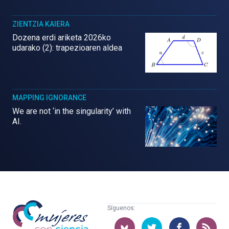
ZIENTZIA KAIERA
Dozena erdi ariketa 2026ko
udarako (2): trapezioaren aldea
MAPPING IGNORANCE
We are not ‘in the singularity’ with
AI.
Mujeres
Síguenos:
con