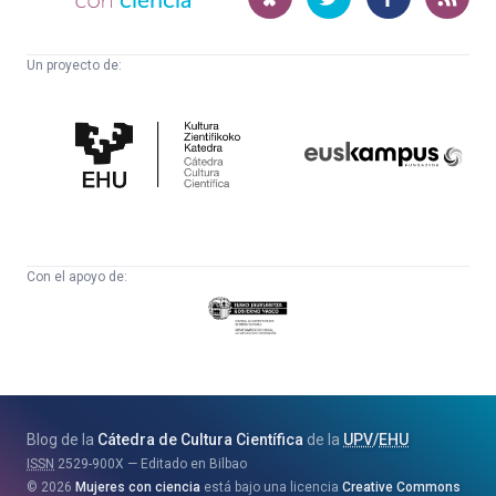
ciencia
Un proyecto de:
Cátedra
Euskampus
de
Fundazioa
Cultura
Científica
Con el apoyo de:
Eusko
Jaurlaritza
-
Zientzia,
Unibertsitate
Blog de la
Cátedra de Cultura Científica
de la
UPV
/
EHU
eta
ISSN
2529-900X
Editado en Bilbao
Berrikuntza
2026
Mujeres con ciencia
está bajo una licencia
Creative Commons
Saila