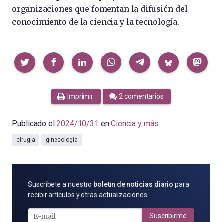
organizaciones que fomentan la difusión del
conocimiento de la ciencia y la tecnología.
Compartir
Imprimir
2 comentarios
Publicado el
2024/10/31
en
Ciencia y más
cirugía
ginecología
SUSCRÍBETE
Suscríbete a nuestro
boletín de noticias diario
para
POR
recibir artículos y otras actualizaciones.
E-
MAIL
Suscribirme