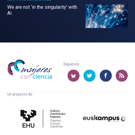
We are not ‘in the singularity’ with
AI.
Mujeres
Síguenos:
con
ciencia
Un proyecto de:
Cátedra
Euskampus
de
Fundazioa
Cultura
Científica