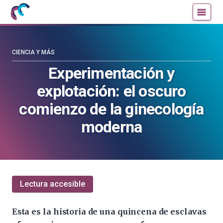
Mujeres
Un
con
blog
ciencia
de
—
la
CIENCIA Y MÁS
Cátedra
Cátedra
Experimentación y
de
de
explotación: el oscuro
Cultura
Cultura
Científica
Científica
comienzo de la ginecología
de
de
moderna
la
la
UPV/EHU
UPV/EHU
Lectura accesible
Esta es la historia de una quincena de esclavas