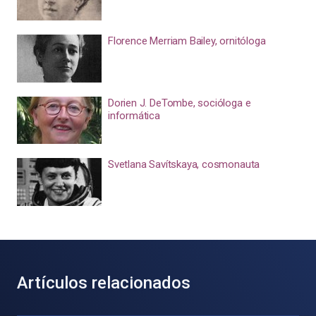
Florence Merriam Bailey, ornitóloga
Dorien J. DeTombe, socióloga e
informática
Svetlana Savítskaya, cosmonauta
Artículos relacionados