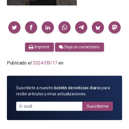
Compartir
Imprimir
Deja un comentario
Publicado el
2024/09/17
en
SUSCRÍBETE
Suscríbete a nuestro
boletín de noticias diario
para
POR
recibir artículos y otras actualizaciones.
E-
MAIL
Suscribirme