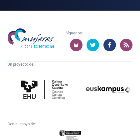
Mujeres
Síguenos:
con
ciencia
Un proyecto de:
Cátedra
Euskampus
de
Fundazioa
Cultura
Científica
Con el apoyo de:
Eusko