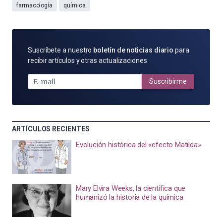
farmacología
química
SUSCRÍBETE
Suscríbete a nuestro
boletín de noticias diario
para
POR
recibir artículos y otras actualizaciones.
E-
MAIL
Suscribirme
ARTÍCULOS RECIENTES
Evolución histórica del «efecto Matilda»
Mary Elvira Weeks, la científica que
humanizó la historia de la química