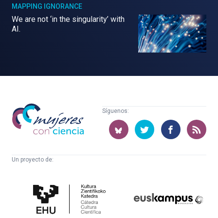
MAPPING IGNORANCE
We are not ‘in the singularity’ with
AI.
Mujeres
Síguenos:
con
ciencia
Un proyecto de:
Cátedra
Euskampus
de
Fundazioa
Cultura
Científica