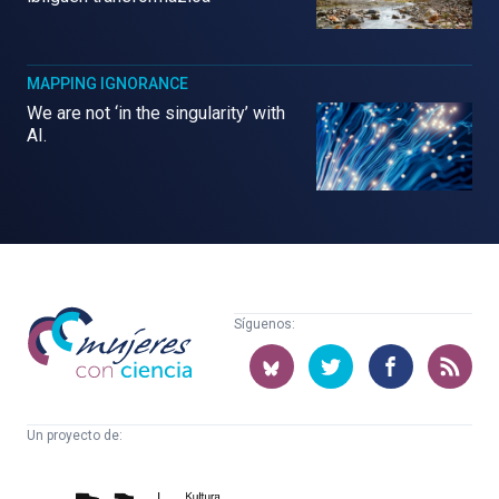
MAPPING IGNORANCE
We are not ‘in the singularity’ with
AI.
Mujeres
Síguenos:
con
ciencia
Un proyecto de:
Cátedra
Euskampus
de
Fundazioa