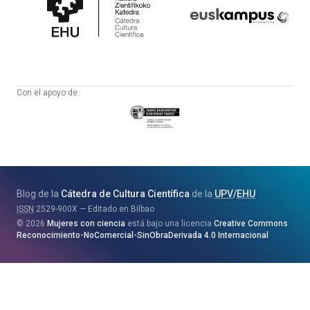
Cultura
Científica
Con el apoyo de:
Eusko
Jaurlaritza
-
Zientzia,
Unibertsitate
Blog de la
Cátedra de Cultura Científica
de la
UPV
/
EHU
eta
ISSN
2529-900X
Editado en Bilbao
Berrikuntza
2026
Mujeres con ciencia
está bajo una licencia
Creative Commons
Saila
Reconocimiento-NoComercial-SinObraDerivada 4.0 Internacional