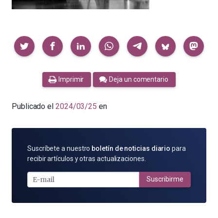
Compartir
Imprimir
Deja un comentario
Publicado el
2024/03/25
en
SUSCRÍBETE
Suscríbete a nuestro
boletín de noticias diario
para
POR
recibir artículos y otras actualizaciones.
E-
MAIL
Suscribirme