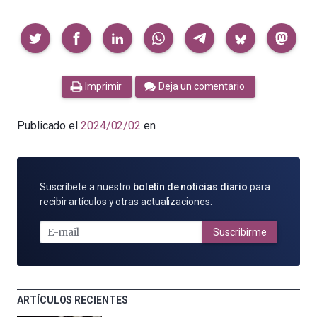
Compartir
Imprimir
Deja un comentario
Publicado el
2024/02/02
en
SUSCRÍBETE
Suscríbete a nuestro
boletín de noticias diario
para
POR
recibir artículos y otras actualizaciones.
E-
MAIL
Suscribirme
ARTÍCULOS RECIENTES