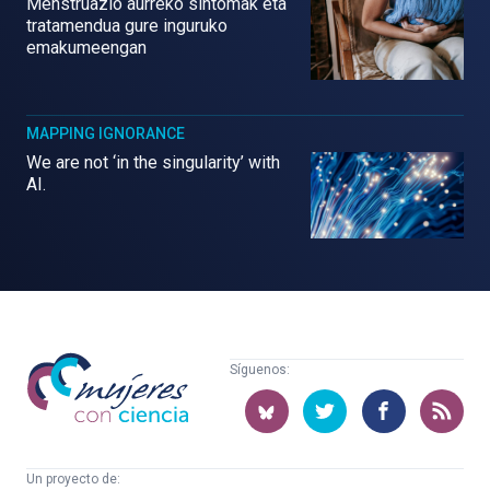
Menstruazio aurreko sintomak eta
tratamendua gure inguruko
emakumeengan
MAPPING IGNORANCE
We are not ‘in the singularity’ with
AI.
Mujeres
Síguenos:
con
ciencia
Un proyecto de: