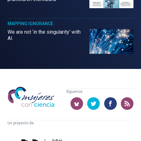
MAPPING IGNORANCE
We are not ‘in the singularity’ with
AI.
Mujeres
Síguenos:
con
ciencia
Un proyecto de:
Cátedra
Euskampus
de
Fundazioa