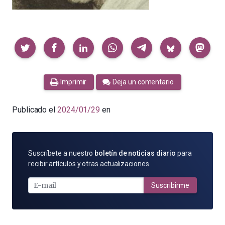
Compartir
Imprimir
Deja un comentario
Publicado el
2024/01/29
en
SUSCRÍBETE
Suscríbete a nuestro
boletín de noticias diario
para
POR
recibir artículos y otras actualizaciones.
E-
MAIL
Suscribirme