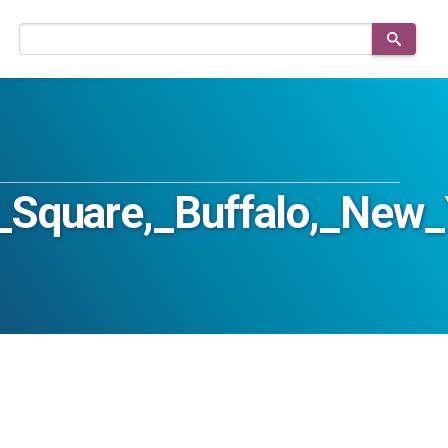
Buscar
en
el
sitio
e_Square,_Buffalo,_New