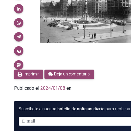
Imprimir
Deja un comentario
Publicado el
2024/01/08
en
SUSCRÍBETE
Suscríbete a nuestro
boletín de noticias diario
para recibir ar
POR
E-
MAIL