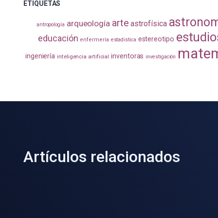
ETIQUETAS
astrono
arte
arqueología
astrofísica
antropología
estudio
educación
estereotipo
enfermería
estadistica
matem
ingeniería
inventoras
inteligencia artificial
investigación
Artículos relacionados