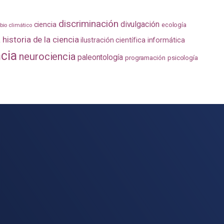
discriminación
divulgación
ciencia
ecología
io climático
a
historia de la ciencia
ilustración científica
informática
ncia
neurociencia
paleontología
programación
psicología