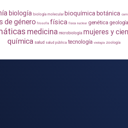
mía
biología
bioquímica
botánica
biología molecular
camb
s de género
física
genética
geologí
filosofía
física nuclear
áticas
medicina
mujeres y cie
microbiología
química
tecnología
salud
zoología
salud pública
virología