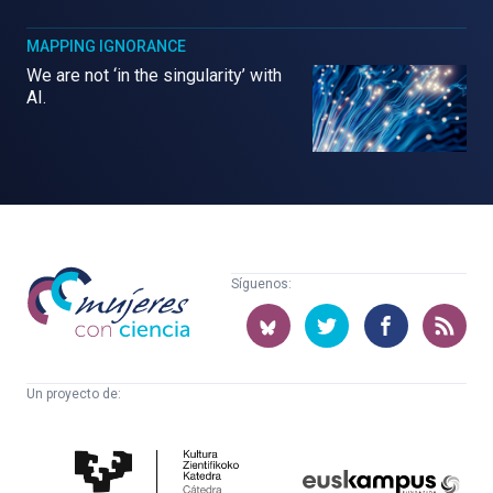
MAPPING IGNORANCE
We are not ‘in the singularity’ with
AI.
Mujeres
Síguenos:
con
ciencia
Un proyecto de:
Cátedra
Euskampus
de
Fundazioa
Cultura