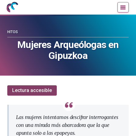
Mujeres
Un
con
blog
ciencia
de
—
la
HITOS
Cátedra
Cátedra
Mujeres Arqueólogas en
de
de
Gipuzkoa
Cultura
Cultura
Científica
Científica
de
de
la
la
UPV/EHU
UPV/EHU
Lectura accesible
Las mujeres intentamos descifrar interrogantes
con una mirada más abarcadora que la que
apunta solo a las epopeyas.