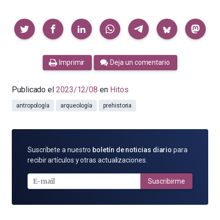
Compartir
Imprimir
Deja un comentario
Publicado el
2023/12/08
en
Hitos
antropología
arqueología
prehistoria
SUSCRÍBETE
Suscríbete a nuestro
boletín de noticias diario
para
POR
recibir artículos y otras actualizaciones.
E-
MAIL
Suscribirme