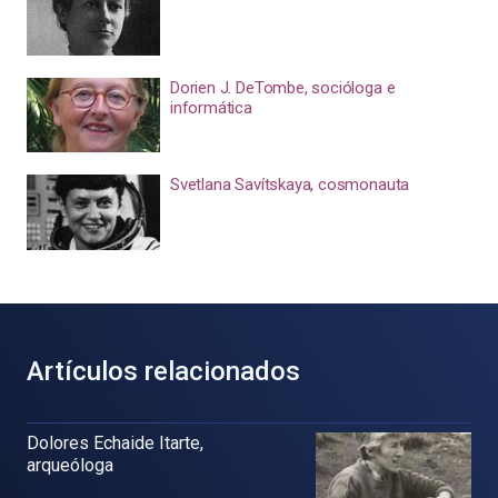
Dorien J. DeTombe, socióloga e
informática
Svetlana Savítskaya, cosmonauta
Artículos relacionados
Dolores Echaide Itarte,
arqueóloga