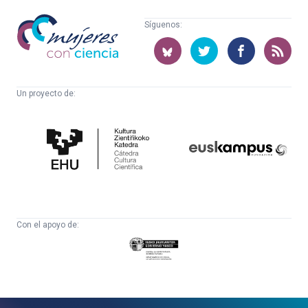
Mujeres
Síguenos:
con
ciencia
Un proyecto de:
Cátedra
Euskampus
de
Fundazioa
Cultura
Científica
Con el apoyo de:
Eusko
Jaurlaritza
-
Zientzia,