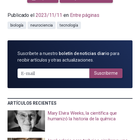
Publicado el
2023/11/11
en
Entre páginas
biología
neurociencia
tecnología
SUSCRÍBETE
Suscríbete a nuestro
boletín de noticias diario
para
POR
recibir artículos y otras actualizaciones.
E-
MAIL
Suscribirme
ARTÍCULOS RECIENTES
Mary Elvira Weeks, la científica que
humanizó la historia de la química