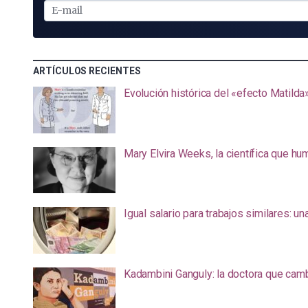
E-
MAIL
ARTÍCULOS RECIENTES
Evolución histórica del «efecto Matilda
Mary Elvira Weeks, la científica que hum
Igual salario para trabajos similares: u
Kadambini Ganguly: la doctora que camb