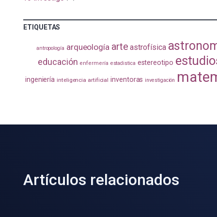
ETIQUETAS
astrono
arte
arqueología
astrofísica
antropología
estudio
educación
estereotipo
enfermería
estadistica
matem
ingeniería
inventoras
inteligencia artificial
investigación
Artículos relacionados