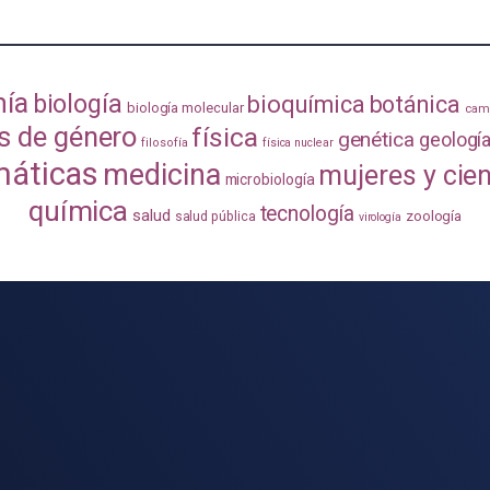
mía
biología
bioquímica
botánica
biología molecular
camb
s de género
física
genética
geologí
filosofía
física nuclear
áticas
medicina
mujeres y cie
microbiología
química
tecnología
salud
zoología
salud pública
virología