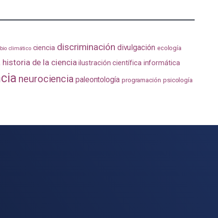
discriminación
divulgación
ciencia
ecología
io climático
a
historia de la ciencia
ilustración científica
informática
ncia
neurociencia
paleontología
programación
psicología