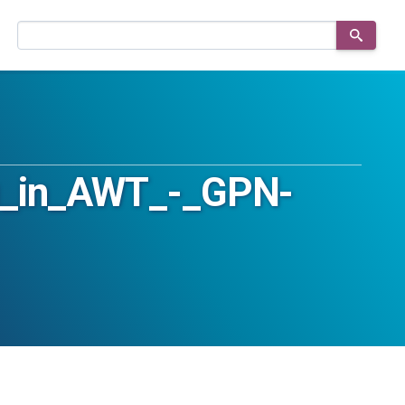
Buscar
en
el
sitio
ig_in_AWT_-_GPN-