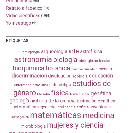
Protagonista
(68)
Retrato alfabético
(53)
Vidas científicas
(1092)
Yo investigo
(44)
ETIQUETAS
arte
arqueología
astrofísica
antropología
astronomía
biología
biología molecular
bioquímica
botánica
ciencia
cambio climático
discriminación
educación
divulgación
ecología
estudios de
estereotipo
enfermería
estadistica
género
física
genética
filosofía
física nuclear
geología
historia de la ciencia
ilustración científica
informática
ingeniería
inventoras
inteligencia artificial
matemáticas
medicina
investigación
mujeres y ciencia
microbiología