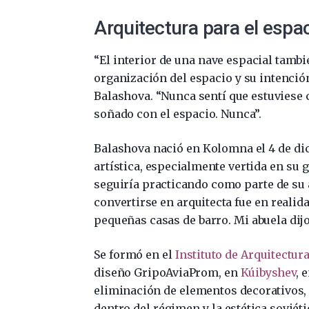
Arquitectura para el espa
“El interior de una nave espacial tambié
organización del espacio y su intenció
Balashova. “Nunca sentí que estuviese
soñado con el espacio. Nunca”.
Balashova nació en Kolomna el 4 de di
artística, especialmente vertida en su g
seguiría practicando como parte de su a
convertirse en arquitecta fue en realid
pequeñas casas de barro. Mi abuela dijo 
Se formó en el
Instituto de Arquitectur
diseño GripoAviaProm, en
Kúibyshev
, 
eliminación de elementos decorativos, 
dentro del régimen y la estética soviétic