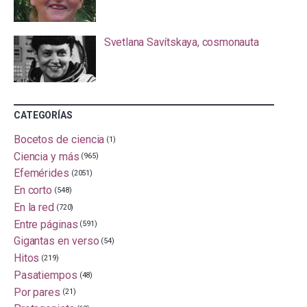
Svetlana Savítskaya, cosmonauta
CATEGORÍAS
Bocetos de ciencia
(1)
Ciencia y más
(965)
Efemérides
(2051)
En corto
(548)
En la red
(720)
Entre páginas
(591)
Gigantas en verso
(54)
Hitos
(219)
Pasatiempos
(48)
Por pares
(21)