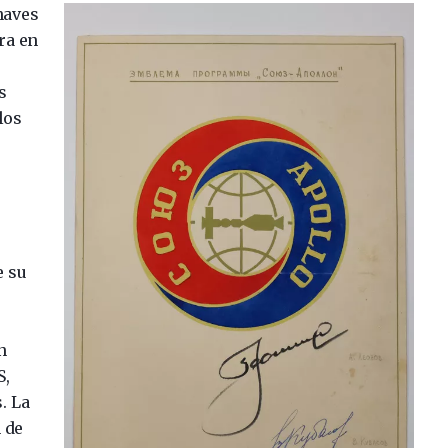
naves
ra en
s
los
e su
n
S,
. La
 de