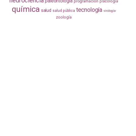
neurociencia
paleontología
programación
psicología
química
tecnología
salud
salud pública
virología
zoología