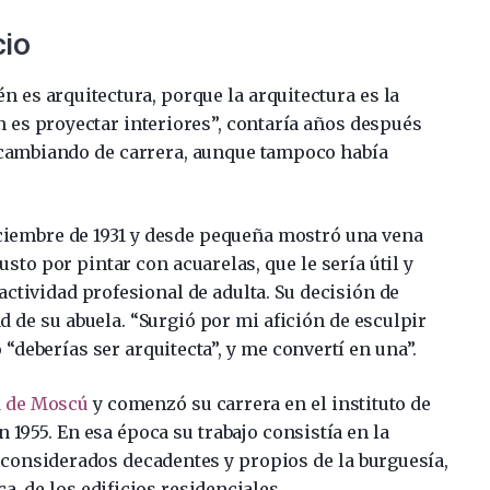
cio
n es arquitectura, porque la arquitectura es la
n es proyectar interiores”, contaría años después
 cambiando de carrera, aunque tampoco había
ciembre de 1931 y desde pequeña mostró una vena
usto por pintar con acuarelas, que le sería útil y
ctividad profesional de adulta. Su decisión de
ad de su abuela. “Surgió por mi afición de esculpir
“deberías ser arquitecta”, y me convertí en una”.
a de Moscú
y comenzó su carrera en el instituto de
en 1955. En esa época su trabajo consistía en la
considerados decadentes y propios de la burguesía,
a, de los edificios residenciales.