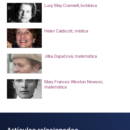
Lucy May Cranwell, botánica
Helen Caldicott, médica
Jitka Dupačová, matemática
Mary Frances Winston Newson,
matemática