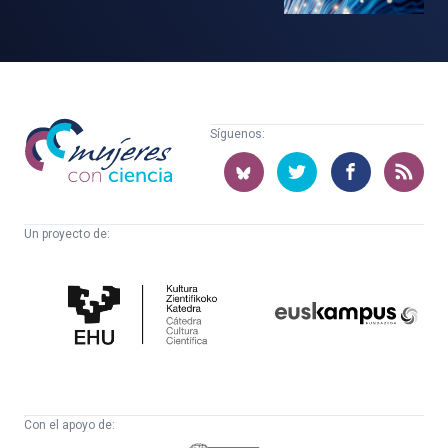
Mujeres
Síguenos:
con
ciencia
Un proyecto de:
Cátedra
Euskampus
de
Fundazioa
Cultura
Científica
Con el apoyo de: