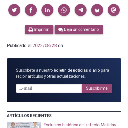
Compartir
Imprimir
Deja un comentario
Publicado el
2023/08/28
en
SUSCRÍBETE
Suscríbete a nuestro
boletín de noticias diario
para
POR
recibir artículos y otras actualizaciones.
E-
MAIL
Suscribirme
ARTÍCULOS RECIENTES
Evolución histórica del «efecto Matilda»