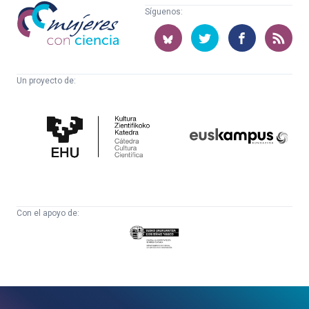
Mujeres
Síguenos:
con
ciencia
Un proyecto de:
Cátedra
Euskampus
de
Fundazioa
Cultura
Científica
Con el apoyo de:
Eusko
Jaurlaritza
-
Zientzia,
Unibertsitate