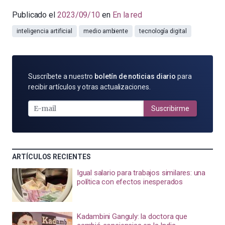
Publicado el
2023/09/10
en
En la red
inteligencia artificial
medio ambiente
tecnología digital
SUSCRÍBETE
Suscríbete a nuestro
boletín de noticias diario
para
POR
recibir artículos y otras actualizaciones.
E-
MAIL
Suscribirme
ARTÍCULOS RECIENTES
Igual salario para trabajos similares: una
política con efectos inesperados
Kadambini Ganguly: la doctora que