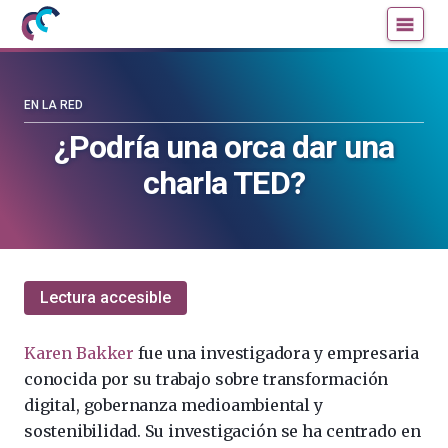
Mujeres
Un
con
blog
ciencia
de
—
la
EN LA RED
Cátedra
Cátedra
¿Podría una orca dar una
de
de
charla TED?
Cultura
Cultura
Científica
Científica
de
de
la
la
UPV/EHU
UPV/EHU
Lectura accesible
Karen Bakker
fue una investigadora y empresaria
conocida por su trabajo sobre transformación
digital, gobernanza medioambiental y
sostenibilidad. Su investigación se ha centrado en