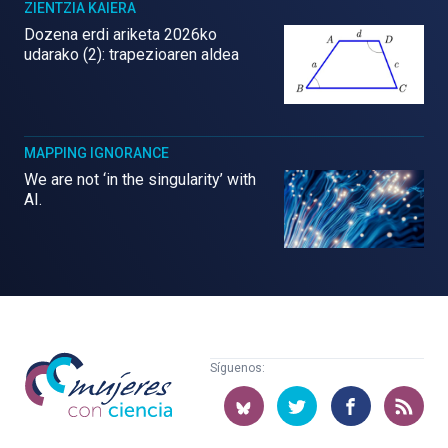
ZIENTZIA KAIERA
Dozena erdi ariketa 2026ko
udarako (2): trapezioaren aldea
MAPPING IGNORANCE
We are not ‘in the singularity’ with
AI.
Mujeres
Síguenos:
con
ciencia