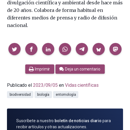
divulgación científica y ambiental desde hace más
de 20 años. Colabora de forma habitual en
diferentes medios de prensa y radio de difusión
nacional.
Compartir
Imprimir
Deja un comentario
Publicado el
2023/09/05
en
Vidas científicas
biodiversidad
biología
entomología
SUSCRÍBETE
Suscríbete a nuestro
boletín de noticias diario
para
POR
recibir artículos y otras actualizaciones.