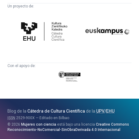
Un proyecto de:
Cátedra
Euskampus
de
Fundazioa
Cultura
Científica
Con el apoyo de:
Eusko
Jaurlaritza
-
Zientzia,
Unibertsitate
Blog de la
Cátedra de Cultura Científica
de la
UPV
/
EHU
eta
ISSN
2529-900X
Editado en Bilbao
Berrikuntza
2026
Mujeres con ciencia
está bajo una licencia
Creative Commons
Saila
Reconocimiento-NoComercial-SinObraDerivada 4.0 Internacional