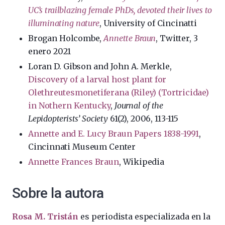
UC’s trailblazing female PhDs, devoted their lives to
illuminating nature
, University of Cincinatti
Brogan Holcombe,
Annette Braun
, Twitter, 3
enero 2021
Loran D. Gibson and John A. Merkle,
Discovery of a larval host plant for
Olethreutesmonetiferana (Riley) (Tortricidae)
in Nothern Kentucky
,
Journal of the
Lepidopterists’ Society
61(2), 2006, 113-115
Annette and E. Lucy Braun Papers 1838-1991
,
Cincinnati Museum Center
Annette Frances Braun
, Wikipedia
Sobre la autora
Rosa M. Tristán
es periodista especializada en la