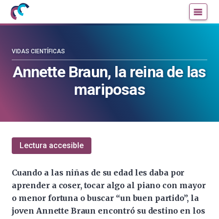
Mujeres
Un
con
blog
ciencia
de
—
la
VIDAS CIENTÍFICAS
Cátedra
Cátedra
Annette Braun, la reina de las
de
de
mariposas
Cultura
Cultura
Científica
Científica
de
de
la
la
UPV/EHU
UPV/EHU
Lectura accesible
Cuando a las niñas de su edad les daba por
aprender a coser, tocar algo al piano con mayor
o menor fortuna o buscar “un buen partido”, la
joven Annette Braun encontró su destino en los