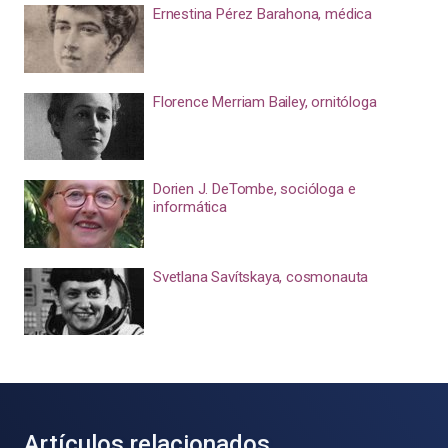
Ernestina Pérez Barahona, médica
Florence Merriam Bailey, ornitóloga
Dorien J. DeTombe, socióloga e
informática
Svetlana Savítskaya, cosmonauta
Artículos relacionados